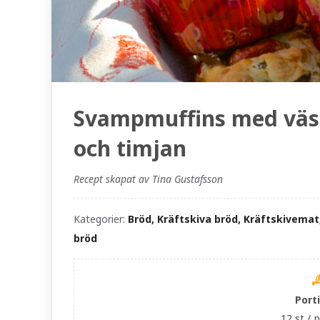
Svampmuffins med väst
och timjan
Recept skapat av Tina Gustafsson
Kategorier:
Bröd, Kräftskiva bröd, Kräftskivemat
bröd
Port
12 st /
p