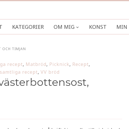
T
KATEGORIER
OM MIG
KONST
MIN 
 OCH TIMJAN
iga recept
,
Matbröd
,
Picknick
,
Recept
,
samtliga recept
,
VV bröd
ästerbottensost,