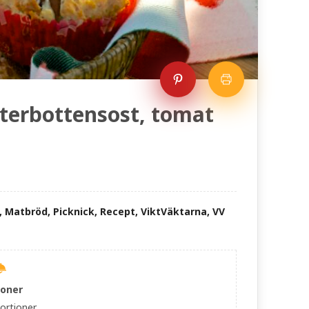
erbottensost, tomat
, Matbröd, Picknick, Recept, ViktVäktarna, VV
ioner
ortioner