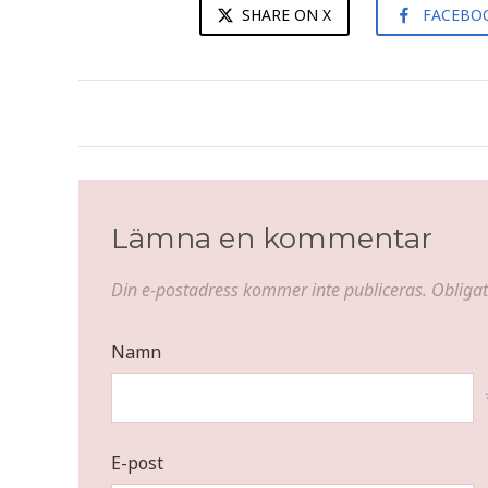
SHARE ON X
FACEBO
Påskfi
Lämna en kommentar
Din e-postadress kommer inte publiceras.
Obligat
Namn
E-post