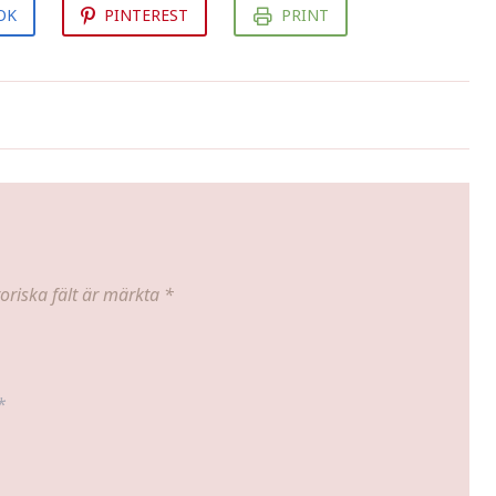
OK
PINTEREST
PRINT
randet 2004
oriska fält är märkta
*
*