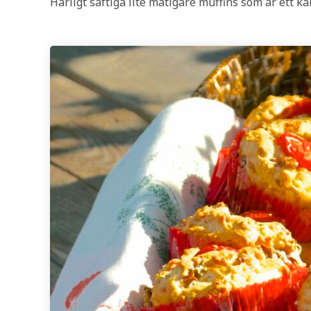
Härligt saftiga lite matigare muffins som är ett k