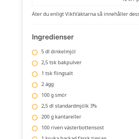
Äter du enligt ViktVäktarna så innehåller des
Ingredienser
5 dl dinkelmjöl
2,5 tsk bakpulver
1 tsk flingsalt
2 ägg
100 g smör
2,5 dl standardmjölk 3%
200 g kantareller
100 riven västerbottensost
1 kruka hackad färsk timjan