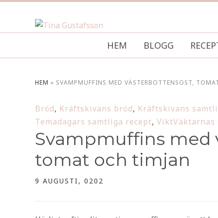
HEM
BLOGG
RECEP
HEM
»
SVAMPMUFFINS MED VÄSTERBOTTENSOST, TOMAT
Bröd
,
Kräftskivans bröd
,
Kräftskivans samtl
Temadagars samtliga recept
,
ViktVäktarnas 
Svampmuffins med v
tomat och timjan
9 AUGUSTI, 0202