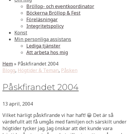
Bröllop- och eventkoordinator
Böckerna Bröllop & Fest
Föreläsningar
Integritetspolicy
Konst
Min personliga assistans
Lediga tjänster
Att arbeta hos mig
Hem
»
Påskfirandet 2004
Blogg
,
Högtider & Teman
,
Påsken
Påskfirandet 2004
13 april, 2004
Vilket härligt påskfirande vi har haft! 😀 Det är så
värdefullt att få umgås med familjen och särskilt under
högtider tycker jag. Jag önskar att det kunde vara