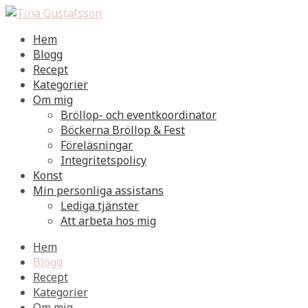
Hem
Blogg
Recept
Kategorier
Om mig
Bröllop- och eventkoordinator
Böckerna Bröllop & Fest
Föreläsningar
Integritetspolicy
Konst
Min personliga assistans
Lediga tjänster
Att arbeta hos mig
Hem
Blogg
Recept
Kategorier
Om mig