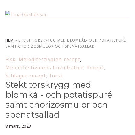
HEM
»
STEKT TORSKRYGG MED BLOMKÅL- OCH POTATISPURÉ
SAMT CHORIZOSMULOR OCH SPENATSALLAD
Fisk
,
Melodifestivalen-recept
,
Melodifestivalens huvudrätter
,
Recept
,
Schlager-recept
,
Torsk
Stekt torskrygg med
blomkål- och potatispuré
samt chorizosmulor och
spenatsallad
8 mars, 2023