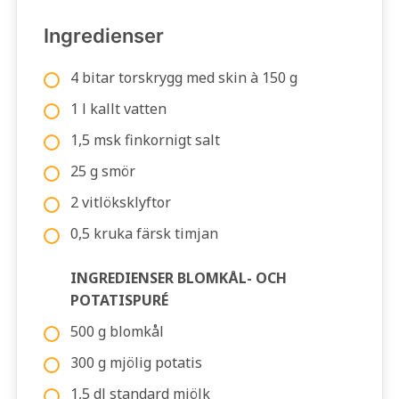
Ingredienser
4 bitar torskrygg med skin à 150 g
1 l kallt vatten
1,5 msk finkornigt salt
25 g smör
2 vitlöksklyftor
0,5 kruka färsk timjan
INGREDIENSER BLOMKÅL- OCH
POTATISPURÉ
500 g blomkål
300 g mjölig potatis
1,5 dl standard mjölk