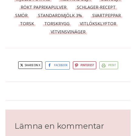
RÖKT PAPRIKAPULVER
SCHLAGER-RECEPT
SMÖR
STANDARDMJÖLK 3%
SVARTPEPPAR
TORSK
TORSKRYGG
VITLÖKSKLYFTOR
VITVINSVINÄGER
SHARE ON X
FACEBOOK
PINTEREST
PRINT
Flingsaltad chokladkräm med
Insnöad
färska hallon och vaniljglass
Lämna en kommentar