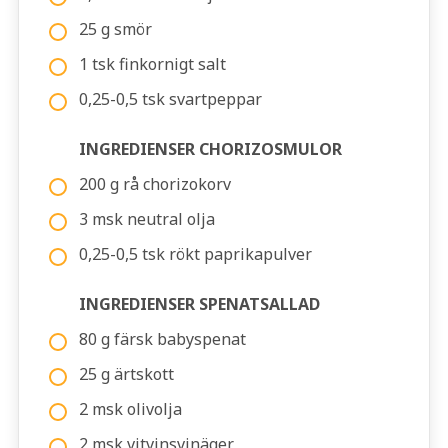
25 g smör
1 tsk finkornigt salt
0,25-0,5 tsk svartpeppar
INGREDIENSER CHORIZOSMULOR
200 g rå chorizokorv
3 msk neutral olja
0,25-0,5 tsk rökt paprikapulver
INGREDIENSER SPENATSALLAD
80 g färsk babyspenat
25 g ärtskott
2 msk olivolja
2 msk vitvinsvinäger