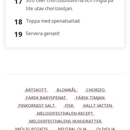
Strö över chorizosmulorna och ringla på
lite utav chorizooljan.
Toppa med spenatsallad.
Servera genast!
ÄRTSKOTT
BLOMKÅL
CHORIZO
FÄRSK BABYSPENAT
FÄRSK TIMJAN
FINKORNIGT SALT
FISK
KALLT VATTEN
MELODIFESTIVALEN-RECEPT
MELODIFESTIVALENS HUVUDRÄTTER
MJÖLIG POTATIS
NEUTRAL OLJA
OLIVOLJA