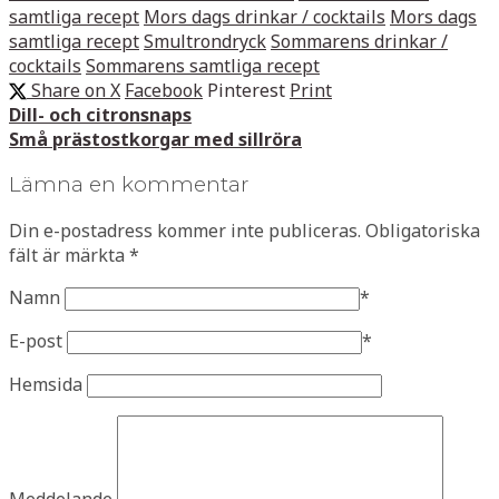
samtliga recept
Mors dags drinkar / cocktails
Mors dags
samtliga recept
Smultrondryck
Sommarens drinkar /
cocktails
Sommarens samtliga recept
Share on X
Facebook
Pinterest
Print
Dill- och citronsnaps
Små prästostkorgar med sillröra
Lämna en kommentar
Din e-postadress kommer inte publiceras.
Obligatoriska
fält är märkta
*
Namn
*
E-post
*
Hemsida