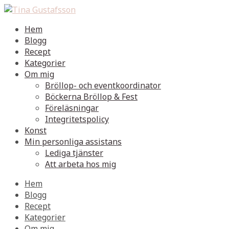
Hem
Blogg
Recept
Kategorier
Om mig
Bröllop- och eventkoordinator
Böckerna Bröllop & Fest
Föreläsningar
Integritetspolicy
Konst
Min personliga assistans
Lediga tjänster
Att arbeta hos mig
Hem
Blogg
Recept
Kategorier
Om mig