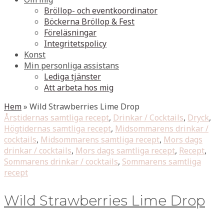
Bröllop- och eventkoordinator
Böckerna Bröllop & Fest
Föreläsningar
Integritetspolicy
Konst
Min personliga assistans
Lediga tjänster
Att arbeta hos mig
Hem
»
Wild Strawberries Lime Drop
Årstidernas samtliga recept
,
Drinkar / Cocktails
,
Dryck
,
Högtidernas samtliga recept
,
Midsommarens drinkar /
cocktails
,
Midsommarens samtliga recept
,
Mors dags
drinkar / cocktails
,
Mors dags samtliga recept
,
Recept
,
Sommarens drinkar / cocktails
,
Sommarens samtliga
recept
Wild Strawberries Lime Drop