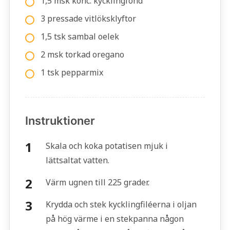
1,5 msk konc. kycklingfond
3 pressade vitlöksklyftor
1,5 tsk sambal oelek
2 msk torkad oregano
1 tsk pepparmix
Instruktioner
Skala och koka potatisen mjuk i
lättsaltat vatten.
Värm ugnen till 225 grader.
Krydda och stek kycklingfiléerna i oljan
på hög värme i en stekpanna någon