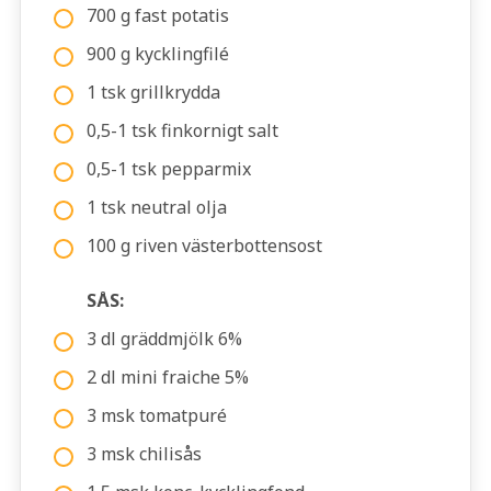
700 g fast potatis
900 g kycklingfilé
1 tsk grillkrydda
0,5-1 tsk finkornigt salt
0,5-1 tsk pepparmix
1 tsk neutral olja
100 g riven västerbottensost
SÅS:
3 dl gräddmjölk 6%
2 dl mini fraiche 5%
3 msk tomatpuré
3 msk chilisås