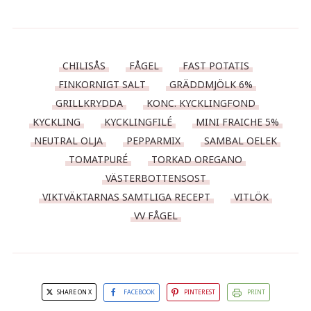
CHILISÅS
FÅGEL
FAST POTATIS
FINKORNIGT SALT
GRÄDDMJÖLK 6%
GRILLKRYDDA
KONC. KYCKLINGFOND
KYCKLING
KYCKLINGFILÉ
MINI FRAICHE 5%
NEUTRAL OLJA
PEPPARMIX
SAMBAL OELEK
TOMATPURÉ
TORKAD OREGANO
VÄSTERBOTTENSOST
VIKTVÄKTARNAS SAMTLIGA RECEPT
VITLÖK
VV FÅGEL
SHARE ON X
FACEBOOK
PINTEREST
PRINT