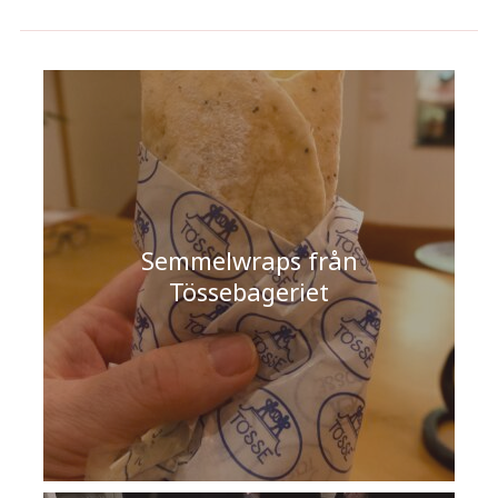
Semmelwraps från
Tössebageriet