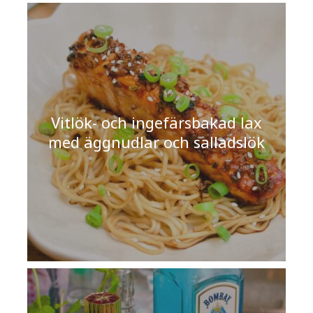
Vitlök- och ingefärsbakad lax
med äggnudlar och salladslök