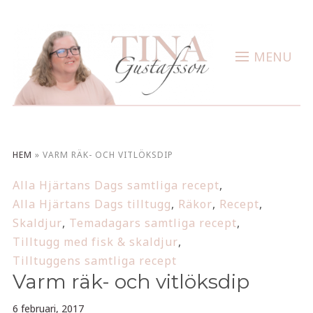
MENU
HEM
»
VARM RÄK- OCH VITLÖKSDIP
Alla Hjärtans Dags samtliga recept
,
Alla Hjärtans Dags tilltugg
,
Räkor
,
Recept
,
Skaldjur
,
Temadagars samtliga recept
,
Tilltugg med fisk & skaldjur
,
Tilltuggens samtliga recept
Varm räk- och vitlöksdip
6 februari, 2017