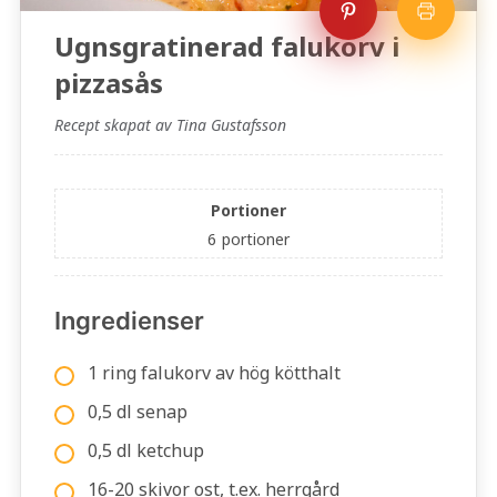
Ugnsgratinerad falukorv i
pizzasås
Recept skapat av Tina Gustafsson
Portioner
6
portioner
Ingredienser
1 ring falukorv av hög kötthalt
0,5 dl senap
0,5 dl ketchup
16-20 skivor ost, t.ex. herrgård