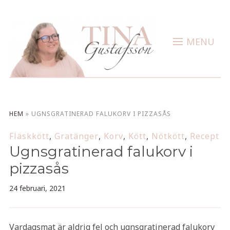
MENU
HEM
»
UGNSGRATINERAD FALUKORV I PIZZASÅS
Fläskkött
,
Gratänger
,
Korv
,
Kött
,
Nötkött
,
Recept
Ugnsgratinerad falukorv i
pizzasås
24 februari, 2021
Vardagsmat är aldrig fel och ugnsgratinerad falukorv