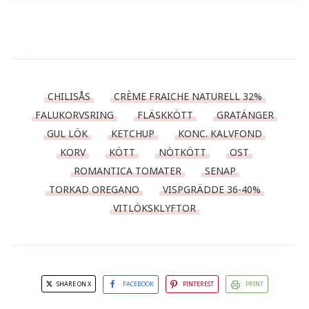
CHILISÅS
CRÈME FRAICHE NATURELL 32%
FALUKORVSRING
FLÄSKKÖTT
GRATÄNGER
GUL LÖK
KETCHUP
KONC. KALVFOND
KORV
KÖTT
NÖTKÖTT
OST
ROMANTICA TOMATER
SENAP
TORKAD OREGANO
VISPGRÄDDE 36-40%
VITLÖKSKLYFTOR
SHARE ON X
FACEBOOK
PINTEREST
PRINT