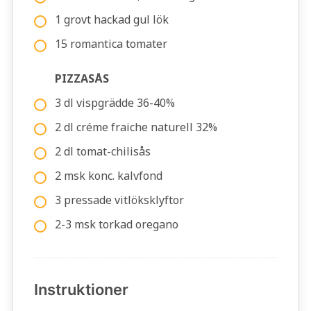
1 grovt hackad gul lök
15 romantica tomater
PIZZASÅS
3 dl vispgrädde 36-40%
2 dl créme fraiche naturell 32%
2 dl tomat-chilisås
2 msk konc. kalvfond
3 pressade vitlöksklyftor
2-3 msk torkad oregano
Instruktioner