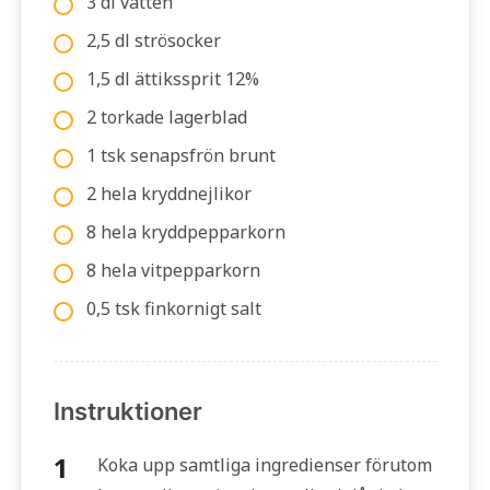
3 dl vatten
2,5 dl strösocker
1,5 dl ättikssprit 12%
2 torkade lagerblad
1 tsk senapsfrön brunt
2 hela kryddnejlikor
8 hela kryddpepparkorn
8 hela vitpepparkorn
0,5 tsk finkornigt salt
Instruktioner
Koka upp samtliga ingredienser förutom