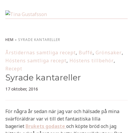
HEM
»
SYRADE KANTARELLER
Årstidernas samtliga recept
,
Buffé
,
Grönsaker
,
Höstens samtliga recept
,
Höstens tillbehör
,
Recept
Syrade kantareller
17 oktober, 2016
För några år sedan när jag var och hälsade på mina
svärföräldrar var vi till det fantastiska lilla
bageriet
Brukets godaste
och köpte bröd och jag