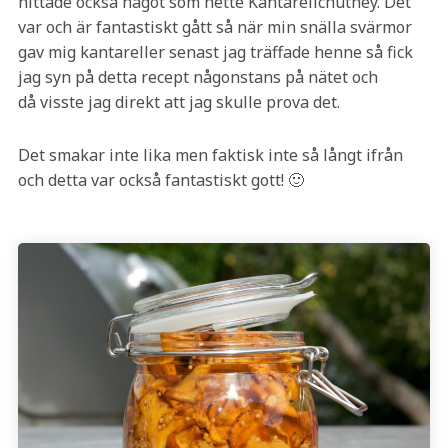
hittade också något som hette Kantarellchutney. Det
var och är fantastiskt gått så när min snälla svärmor
gav mig kantareller senast jag träffade henne så fick
jag syn på detta recept någonstans på nätet och
då visste jag direkt att jag skulle prova det.
Det smakar inte lika men faktisk inte så långt ifrån
och detta var också fantastiskt gott! 🙂