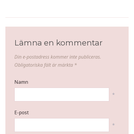
Räkmacka med hackad äggröra
Marinerade babychampinjoner
och Kalixlöjrom
Lämna en kommentar
Din e-postadress kommer inte publiceras.
Obligatoriska fält är märkta
*
Namn
*
E-post
*