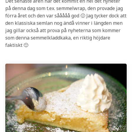
Det senaste åren har det kommit en hel det nyheter
på denna dag som t.ex. semmelwrap, den provade jag
förra året och den var sååååå god 🙂 Jag tycker dock att
den klassiska semlan nog ändå vinner i längden men
jag gillar också att prova på nyheterna som kommer
som denna semmelkladdkaka, en riktig höjdare
faktiskt 🙂