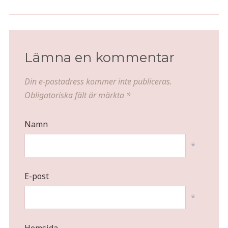
Ugnsrostad korvpytt
Chocolate Martini
Lämna en kommentar
Din e-postadress kommer inte publiceras.
Obligatoriska fält är märkta
*
Namn
*
E-post
*
Hemsida