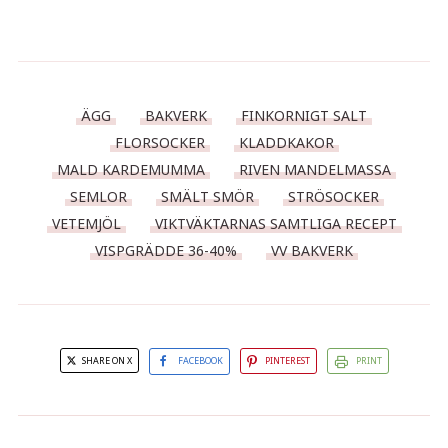
ÄGG
BAKVERK
FINKORNIGT SALT
FLORSOCKER
KLADDKAKOR
MALD KARDEMUMMA
RIVEN MANDELMASSA
SEMLOR
SMÄLT SMÖR
STRÖSOCKER
VETEMJÖL
VIKTVÄKTARNAS SAMTLIGA RECEPT
VISPGRÄDDE 36-40%
VV BAKVERK
SHARE ON X
FACEBOOK
PINTEREST
PRINT