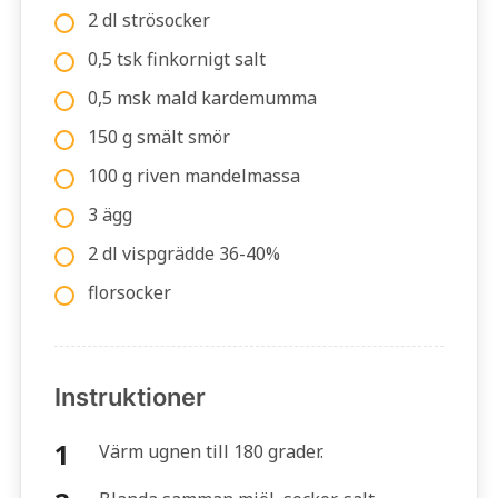
2 dl strösocker
0,5 tsk finkornigt salt
0,5 msk mald kardemumma
150 g smält smör
100 g riven mandelmassa
3 ägg
2 dl vispgrädde 36-40%
florsocker
Instruktioner
Värm ugnen till 180 grader.