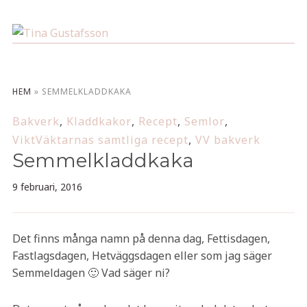
HEM
»
SEMMELKLADDKAKA
Bakverk
,
Kladdkakor
,
Recept
,
Semlor
,
ViktVäktarnas samtliga recept
,
VV bakverk
Semmelkladdkaka
9 februari, 2016
Det finns många namn på denna dag, Fettisdagen,
Fastlagsdagen, Hetväggsdagen eller som jag säger
Semmeldagen 🙂 Vad säger ni?