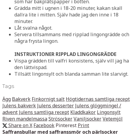
som har bakplåtspapper i botten.
Grädda mitt i ugnen i 18-20 minuter, kakan skall
dallra lite i mitten. Själv hade jag den inne i 18
minuter.
Låt svalna något.
Servera tillsammans med ripplad lingongrädde och
några frysta lingon.
INSTRUKTIONER RIPPLAD LINGONGRÄDDE
Vispa grädden till valfri konsistens, själv vill jag ha
den lättvispad.
Tillsätt lingonsylt och blanda samman lite slarvigt.
Tags
Ägg
Bakverk
Finkornigt salt
Högtidernas samtliga recept
Julens bakverk
Julens desserter
Julens glöggmingel /
advent
Julens samtliga recept
Kladdkakor
Lingonsylt
Riven mandelmassa
Strösocker
Vaniljsocker
Vetemjöl
Share on X
Facebook
Pinterest
Print
Saffransbullar med saffranssmör och pärlsocker