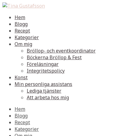
Hem
Blogg
Recept
Kategorier
Om mig
Bröllop- och eventkoordinator
Böckerna Bröllop & Fest
Föreläsningar
Integritetspolicy
Konst
Min personliga assistans
Lediga tjänster
Att arbeta hos mig
Hem
Blogg
Recept
Kategorier
Om mig