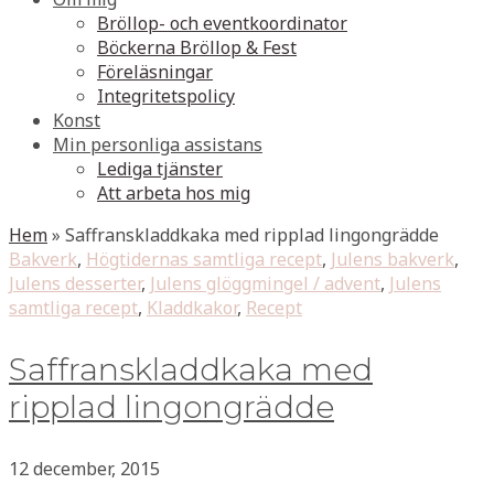
Bröllop- och eventkoordinator
Böckerna Bröllop & Fest
Föreläsningar
Integritetspolicy
Konst
Min personliga assistans
Lediga tjänster
Att arbeta hos mig
Hem
»
Saffranskladdkaka med ripplad lingongrädde
Bakverk
,
Högtidernas samtliga recept
,
Julens bakverk
,
Julens desserter
,
Julens glöggmingel / advent
,
Julens
samtliga recept
,
Kladdkakor
,
Recept
Saffranskladdkaka med
ripplad lingongrädde
12 december, 2015