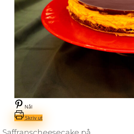
Nål
Skriv ut
Saffranscheesecake på