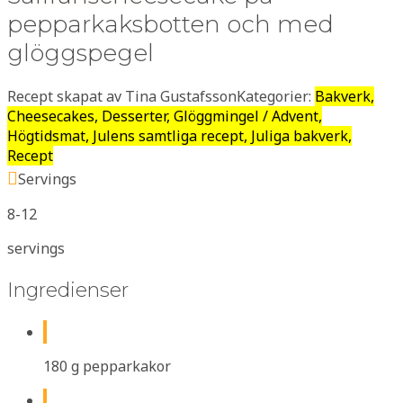
pepparkaksbotten och med
glöggspegel
Recept skapat av Tina Gustafsson
Kategorier:
Bakverk,
Cheesecakes, Desserter, Glöggmingel / Advent,
Högtidsmat, Julens samtliga recept, Juliga bakverk,
Recept
Servings
8-12
servings
Ingredienser
180 g pepparkakor