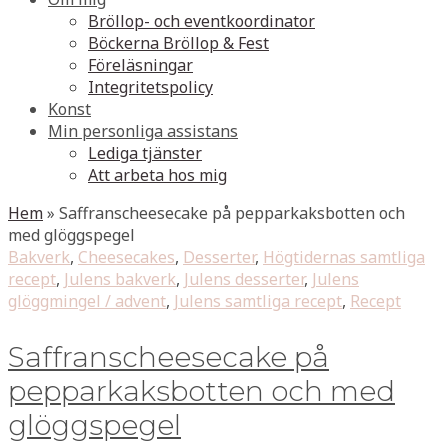
Bröllop- och eventkoordinator
Böckerna Bröllop & Fest
Föreläsningar
Integritetspolicy
Konst
Min personliga assistans
Lediga tjänster
Att arbeta hos mig
Hem
»
Saffranscheesecake på pepparkaksbotten och
med glöggspegel
Bakverk
,
Cheesecakes
,
Desserter
,
Högtidernas samtliga
recept
,
Julens bakverk
,
Julens desserter
,
Julens
glöggmingel / advent
,
Julens samtliga recept
,
Recept
Saffranscheesecake på
pepparkaksbotten och med
glöggspegel