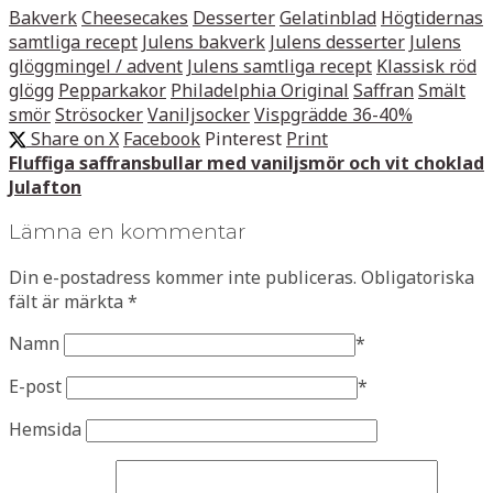
Bakverk
Cheesecakes
Desserter
Gelatinblad
Högtidernas
samtliga recept
Julens bakverk
Julens desserter
Julens
glöggmingel / advent
Julens samtliga recept
Klassisk röd
glögg
Pepparkakor
Philadelphia Original
Saffran
Smält
smör
Strösocker
Vaniljsocker
Vispgrädde 36-40%
Share on X
Facebook
Pinterest
Print
Fluffiga saffransbullar med vaniljsmör och vit choklad
Julafton
Lämna en kommentar
Din e-postadress kommer inte publiceras.
Obligatoriska
fält är märkta
*
Namn
*
E-post
*
Hemsida