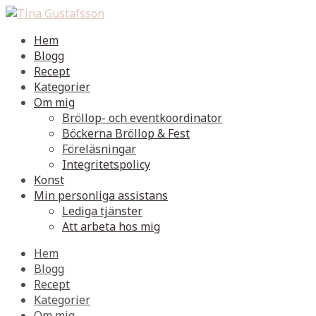
Hem
Blogg
Recept
Kategorier
Om mig
Bröllop- och eventkoordinator
Böckerna Bröllop & Fest
Föreläsningar
Integritetspolicy
Konst
Min personliga assistans
Lediga tjänster
Att arbeta hos mig
Hem
Blogg
Recept
Kategorier
Om mig