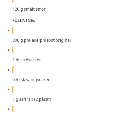
120 g smält smör
FULLNING:
300 g philadelphiaost original
1 dl strösocker
0,5 tsk vaniljsocker
1 g saffran (2 påsar)