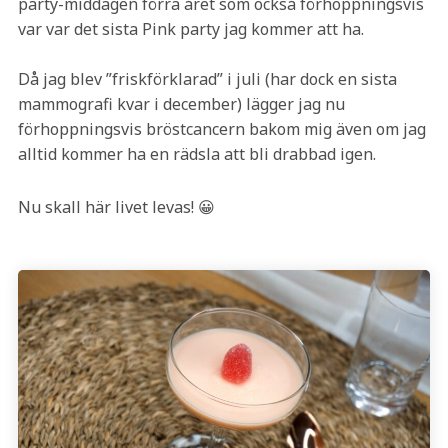
party-middagen förra året som också förhoppningsvis
var var det sista Pink party jag kommer att ha.
Då jag blev ”friskförklarad” i juli (har dock en sista
mammografi kvar i december) lägger jag nu
förhoppningsvis bröstcancern bakom mig även om jag
alltid kommer ha en rädsla att bli drabbad igen.
Nu skall här livet levas! 😀