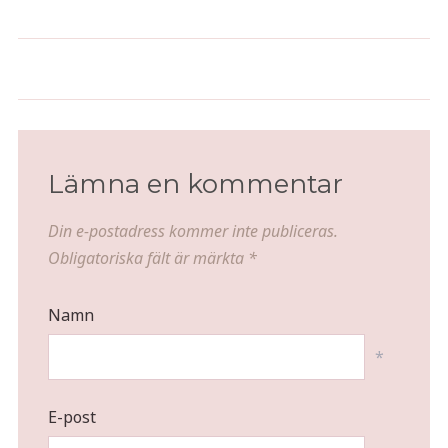
Rosmarindoftande pizzabröd
Thaikyckling i Oyster sauce
Lämna en kommentar
Din e-postadress kommer inte publiceras.
Obligatoriska fält är märkta
*
Namn
*
E-post