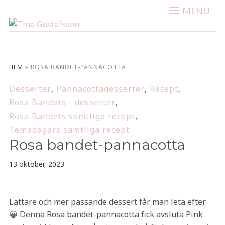
MENU
HEM
»
ROSA BANDET-PANNACOTTA
Desserter
,
Pannacottadesserter
,
Recept
,
Rosa Bandets - desserter
,
Rosa Bandets samtliga recept
,
Temadagars samtliga recept
Rosa bandet-pannacotta
13 oktober, 2023
Lättare och mer passande dessert får man leta efter
😀 Denna Rosa bandet-pannacotta fick avsluta Pink