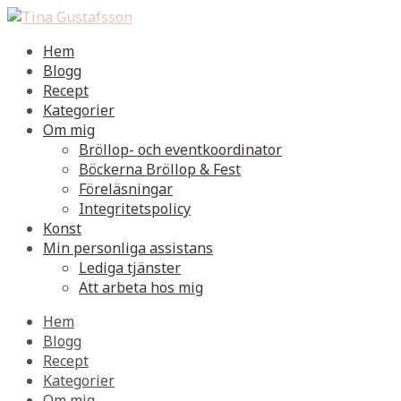
Hem
Blogg
Recept
Kategorier
Om mig
Bröllop- och eventkoordinator
Böckerna Bröllop & Fest
Föreläsningar
Integritetspolicy
Konst
Min personliga assistans
Lediga tjänster
Att arbeta hos mig
Hem
Blogg
Recept
Kategorier
Om mig