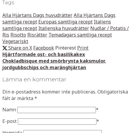
Tags
Alla Hjärtans Dags huvudrätter
Alla Hjärtans Dags
samtliga recept
Europas samtliga recept
Italiens
samtliga recept
Italienska huvudrätter
Nudlar / Potatis /
Ris
Risotto
Risrätter
Temadagars samtliga recept
Vegetariskt
Share on X
Facebook
Pinterest
Print
Hjärtformade ost- och basilikakex
Chokladbisque med smörbrynta kaksmulor,
jordgubbschips och maränghjärtan
Lämna en kommentar
Din e-postadress kommer inte publiceras.
Obligatoriska
fält är märkta
*
Namn
*
E-post
*
Hemsida