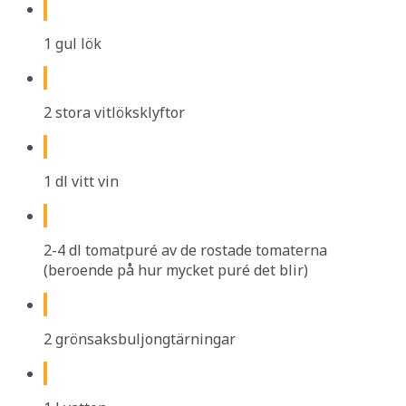
1 gul lök
2 stora vitlöksklyftor
1 dl vitt vin
2-4 dl tomatpuré av de rostade tomaterna
(beroende på hur mycket puré det blir)
2 grönsaksbuljongtärningar