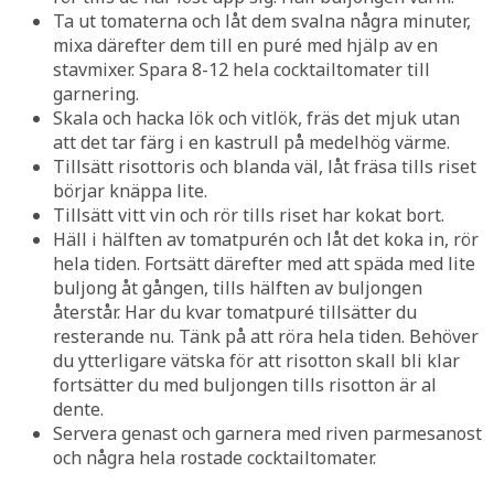
Ta ut tomaterna och låt dem svalna några minuter,
mixa därefter dem till en puré med hjälp av en
stavmixer. Spara 8-12 hela cocktailtomater till
garnering.
Skala och hacka lök och vitlök, fräs det mjuk utan
att det tar färg i en kastrull på medelhög värme.
Tillsätt risottoris och blanda väl, låt fräsa tills riset
börjar knäppa lite.
Tillsätt vitt vin och rör tills riset har kokat bort.
Häll i hälften av tomatpurén och låt det koka in, rör
hela tiden. Fortsätt därefter med att späda med lite
buljong åt gången, tills hälften av buljongen
återstår. Har du kvar tomatpuré tillsätter du
resterande nu. Tänk på att röra hela tiden. Behöver
du ytterligare vätska för att risotton skall bli klar
fortsätter du med buljongen tills risotton är al
dente.
Servera genast och garnera med riven parmesanost
och några hela rostade cocktailtomater.