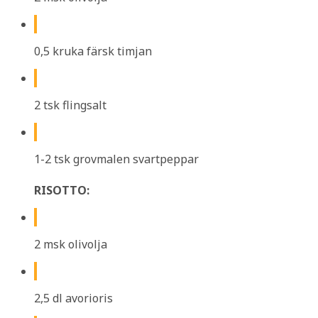
0,5 kruka färsk timjan
2 tsk flingsalt
1-2 tsk grovmalen svartpeppar
RISOTTO:
2 msk olivolja
2,5 dl avorioris