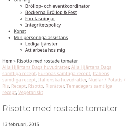
Bröllop- och eventkoordinator
Böckerna Bröllop & Fest
Föreläsningar
Integritetspolicy
Konst
Min personliga assistans
Lediga tjänster
Att arbeta hos mig
Hem
»
Risotto med rostade tomater
Alla Hjärtans Dags huvudrätter
,
Alla Hjärtans Dags
samtliga recept
,
Europas samtliga recept
,
Italiens
samtliga recept
,
Italienska huvudrätter
,
Nudlar / Potatis /
Ris
,
Recept
,
Risotto
,
Risrätter
,
Temadagars samtliga
recept
,
Vegetariskt
Risotto med rostade tomater
13 februari, 2015