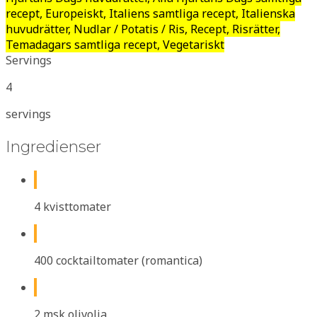
recept, Europeiskt, Italiens samtliga recept, Italienska
huvudrätter, Nudlar / Potatis / Ris, Recept, Risrätter,
Temadagars samtliga recept, Vegetariskt
Servings
4
servings
Ingredienser
4 kvisttomater
400 cocktailtomater (romantica)
2 msk olivolja