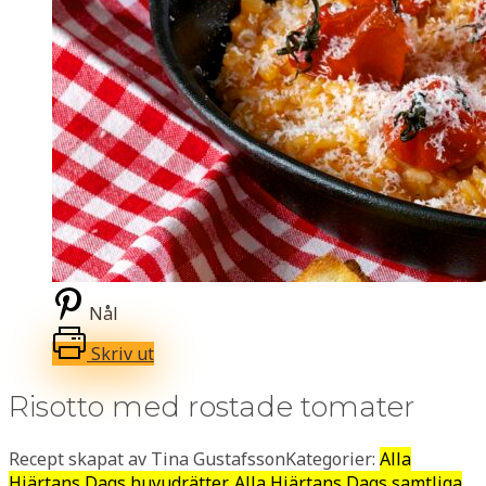
Nål
Skriv ut
Risotto med rostade tomater
Recept skapat av Tina Gustafsson
Kategorier:
Alla
Hjärtans Dags huvudrätter, Alla Hjärtans Dags samtliga