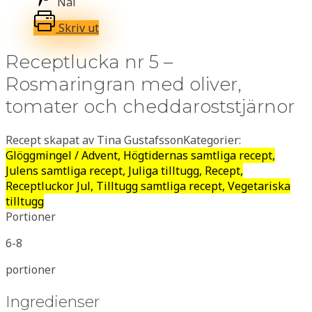
Nål
Skriv ut
Receptlucka nr 5 –
Rosmaringran med oliver,
tomater och cheddaroststjärnor
Recept skapat av Tina Gustafsson
Kategorier:
Glöggmingel / Advent, Högtidernas samtliga recept,
Julens samtliga recept, Juliga tilltugg, Recept,
Receptluckor Jul, Tilltugg samtliga recept, Vegetariska
tilltugg
Portioner
6-8
portioner
Ingredienser