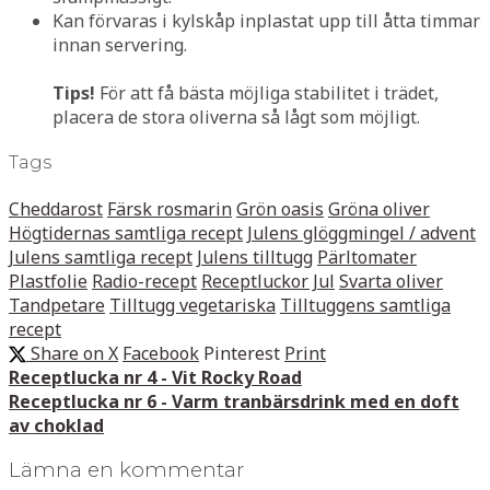
Kan förvaras i kylskåp inplastat upp till åtta timmar
innan servering.
Tips!
För att få bästa möjliga stabilitet i trädet,
placera de stora oliverna så lågt som möjligt.
Tags
Cheddarost
Färsk rosmarin
Grön oasis
Gröna oliver
Högtidernas samtliga recept
Julens glöggmingel / advent
Julens samtliga recept
Julens tilltugg
Pärltomater
Plastfolie
Radio-recept
Receptluckor Jul
Svarta oliver
Tandpetare
Tilltugg vegetariska
Tilltuggens samtliga
recept
Share on X
Facebook
Pinterest
Print
Receptlucka nr 4 - Vit Rocky Road
Receptlucka nr 6 - Varm tranbärsdrink med en doft
av choklad
Lämna en kommentar