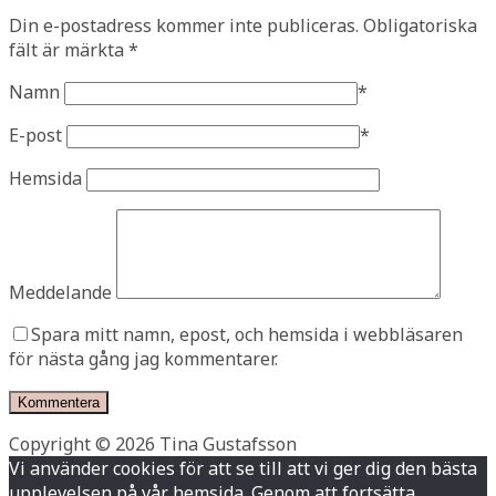
Din e-postadress kommer inte publiceras.
Obligatoriska
fält är märkta
*
Namn
*
E-post
*
Hemsida
Meddelande
Spara mitt namn, epost, och hemsida i webbläsaren
för nästa gång jag kommentarer.
Copyright © 2026 Tina Gustafsson
Vi använder cookies för att se till att vi ger dig den bästa
upplevelsen på vår hemsida. Genom att fortsätta