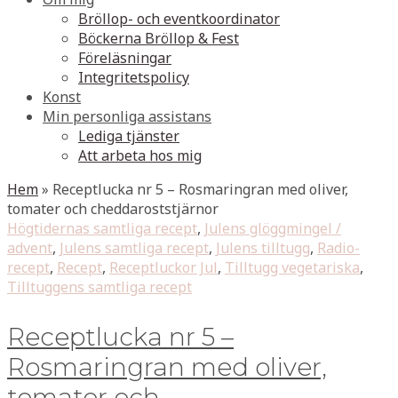
Bröllop- och eventkoordinator
Böckerna Bröllop & Fest
Föreläsningar
Integritetspolicy
Konst
Min personliga assistans
Lediga tjänster
Att arbeta hos mig
Hem
»
Receptlucka nr 5 – Rosmaringran med oliver,
tomater och cheddaroststjärnor
Högtidernas samtliga recept
,
Julens glöggmingel /
advent
,
Julens samtliga recept
,
Julens tilltugg
,
Radio-
recept
,
Recept
,
Receptluckor Jul
,
Tilltugg vegetariska
,
Tilltuggens samtliga recept
Receptlucka nr 5 –
Rosmaringran med oliver,
tomater och