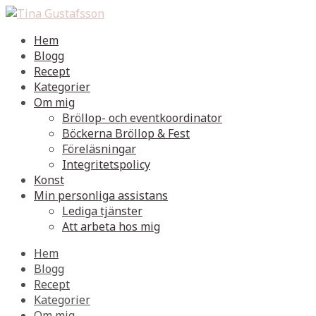
Hem
Blogg
Recept
Kategorier
Om mig
Bröllop- och eventkoordinator
Böckerna Bröllop & Fest
Föreläsningar
Integritetspolicy
Konst
Min personliga assistans
Lediga tjänster
Att arbeta hos mig
Hem
Blogg
Recept
Kategorier
Om mig