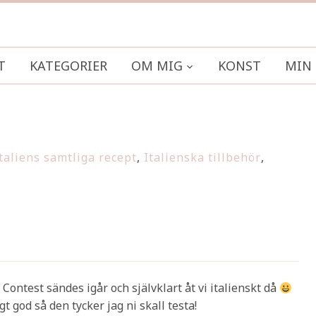
T
KATEGORIER
OM MIG
KONST
MIN 
taliens samtliga recept
,
Italienska tillbehör
,
Contest sändes igår och självklart åt vi italienskt då
t god så den tycker jag ni skall testa!