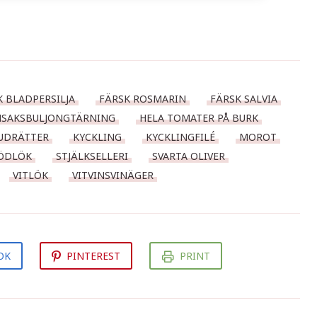
K BLADPERSILJA
FÄRSK ROSMARIN
FÄRSK SALVIA
SAKSBULJONGTÄRNING
HELA TOMATER PÅ BURK
VUDRÄTTER
KYCKLING
KYCKLINGFILÉ
MOROT
ÖDLÖK
STJÄLKSELLERI
SVARTA OLIVER
VITLÖK
VITVINSVINÄGER
OK
PINTEREST
PRINT