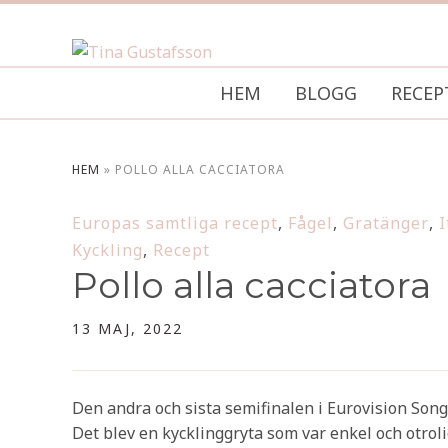
HEM
BLOGG
RECEP
HEM
»
POLLO ALLA CACCIATORA
Europas samtliga recept
,
Fågel
,
Gratänger
,
I
Kyckling
,
Recept
Pollo alla cacciatora
13 MAJ, 2022
Den andra och sista semifinalen i Eurovision Song 
Det blev en kycklinggryta som var enkel och otrolig