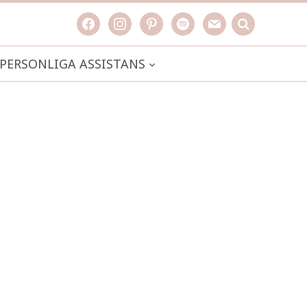
facebook
instagram
pinterest
spotify
mail
search

PERSONLIGA ASSISTANS