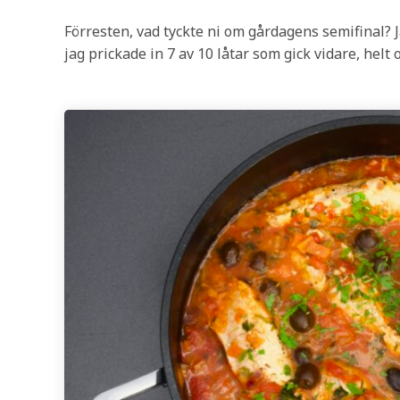
Förresten, vad tyckte ni om gårdagens semifinal? Ja
jag prickade in 7 av 10 låtar som gick vidare, helt o