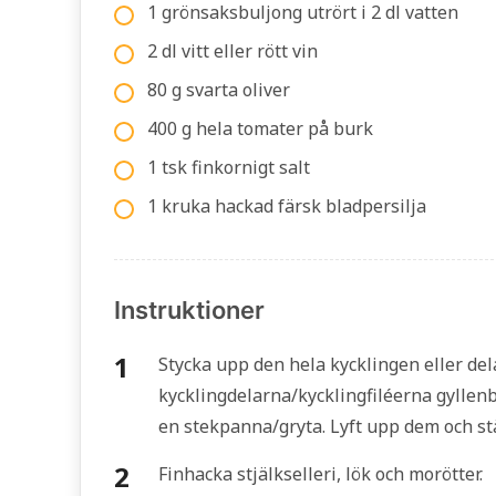
1 grönsaksbuljong utrört i 2 dl vatten
2 dl vitt eller rött vin
80 g svarta oliver
400 g hela tomater på burk
1 tsk finkornigt salt
1 kruka hackad färsk bladpersilja
Instruktioner
Stycka upp den hela kycklingen eller del
kycklingdelarna/kycklingfiléerna gyllenb
en stekpanna/gryta. Lyft upp dem och stä
Finhacka stjälkselleri, lök och morötter.