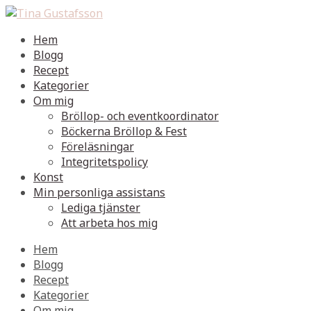
Hem
Blogg
Recept
Kategorier
Om mig
Bröllop- och eventkoordinator
Böckerna Bröllop & Fest
Föreläsningar
Integritetspolicy
Konst
Min personliga assistans
Lediga tjänster
Att arbeta hos mig
Hem
Blogg
Recept
Kategorier
Om mig