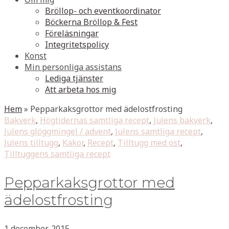
Bröllop- och eventkoordinator
Böckerna Bröllop & Fest
Föreläsningar
Integritetspolicy
Konst
Min personliga assistans
Lediga tjänster
Att arbeta hos mig
Hem
»
Pepparkaksgrottor med ädelostfrosting
Bakverk
,
Högtidernas samtliga recept
,
Julens bakverk
,
Julens glöggmingel / advent
,
Julens samtliga recept
,
Julens tilltugg
,
Kakor
,
Recept
,
Tilltugg med ost
,
Tilltuggens samtliga recept
Pepparkaksgrottor med
ädelostfrosting
1 december, 2015