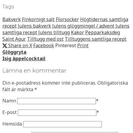
Tags
Bakverk
Finkornigt salt
Florsocker
Högtidernas samtliga
recept
Julens bakverk
Julens glöggmingel / advent
Julens
samtliga recept
Julens tilltugg
Kakor
Pepparkaksdeg
Saint Agur
Tilltugg med ost
Tilltuggens samtliga recept
Share on X
Facebook
Pinterest
Print
Glöggryta
Isig äppelcocktail
Lämna en kommentar
Din e-postadress kommer inte publiceras.
Obligatoriska
fält är märkta
*
Namn
*
E-post
*
Hemsida