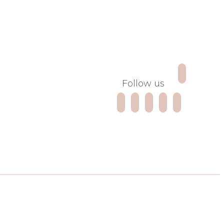
search
Follow us

facebook
instagram
pinterest
spotify
mail