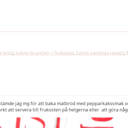
s bröd
,
Julens bruncher / frukostar
,
Julens samtliga recept
,
stämde jag mg för att baka matbröd med pepparkakssmak och
t att servera till frukosten på helgerna eller att göra något