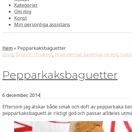
Kategorier
Om mig
Konst
Min personliga assistans
Hem
»
Pepparkaksbaguetter
Bröd
,
Brunch / Frukost
,
Högtidernas samtliga recept
,
Julen
Pepparkaksbaguetter
6 december, 2014
Eftersom jag älskar både smak och doft av pepparkaka be
pepparkaksbaguett är riktigt god och passar alldeles utmärk