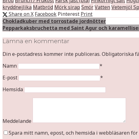
Bröd
Brunch / Frukost
Färsk jäst (blå)
Finkornigt salt
Högti
kryddnejlika
Matbröd
Mörk sirap
Smör
Vatten
Vetemjöl Sp
Share on X
Facebook
Pinterest
Print
Chokladkuber med torrostade jordnötter
Pepparkaksbruchetta med Saint Agur och karamellise
Lämna en kommentar
Din e-postadress kommer inte publiceras.
Obligatoriska f
Namn
*
E-post
*
Hemsida
Meddelande
Spara mitt namn, epost, och hemsida i webbläsaren för