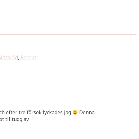
Matbröd
,
Recept
 efter tre försök lyckades jag
Denna
 tilltugg av.