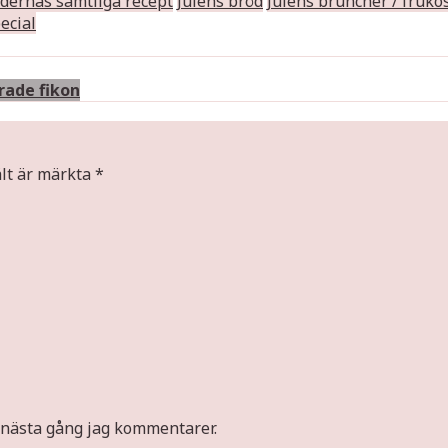
dernas samtliga recept
Julens bröd
Julens bruncher / fruko
ecial
rade fikon
ält är märkta
*
 nästa gång jag kommentarer.