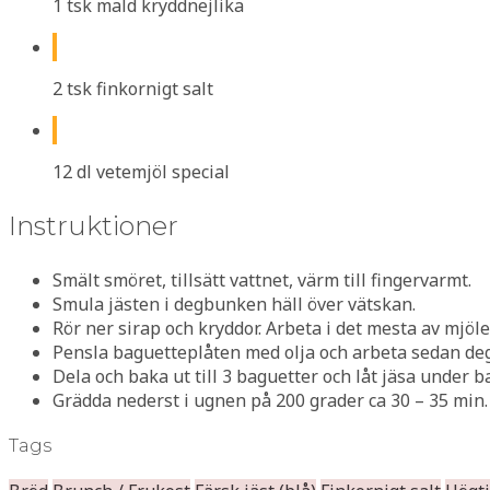
1 tsk mald kryddnejlika
2 tsk finkornigt salt
12 dl vetemjöl special
Instruktioner
Smält smöret, tillsätt vattnet, värm till fingervarmt.
Smula jästen i degbunken häll över vätskan.
Rör ner sirap och kryddor. Arbeta i det mesta av mjöle
Pensla baguetteplåten med olja och arbeta sedan de
Dela och baka ut till 3 baguetter och låt jäsa under 
Grädda nederst i ugnen på 200 grader ca 30 – 35 min.
Tags