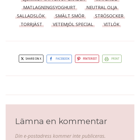
MATLAGNINGSYOGHURT
NEUTRAL OLJA
SALLADSLÖK
SMÄLT SMÖR
STRÖSOCKER
TORRJÄST
VETEMJÖL SPECIAL
VITLÖK
SHARE ON X
FACEBOOK
PINTEREST
PRINT
Yoghurtsås med färsk mynta
Klassisk lammcurry
Lämna en kommentar
Din e-postadress kommer inte publiceras.