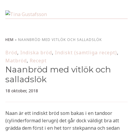
HEM
»
NAANBRÖD MED VITLÖK OCH SALLADSLÖK
Bröd
,
Indiska bröd
,
Indiskt (samtliga recept)
,
Matbröd
,
Recept
Naanbröd med vitlök och
salladslök
18 oktober, 2018
Naan är ett indiskt bröd som bakas i en tandoor
(cylinderformad lerugn) det går dock väldigt bra att
grädda dem först i en het torr stekpanna och sedan