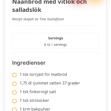
Naanbröd med vitlök och
salladslök
Recept skapat av Tina Gustafsson
Servings
6 st /
servings
Ingredienser
1 tsk torrjäst för matbröd
1,75 dl ljummet vatten 37 grader
1 tsk finkornigt salt
1 tsk strösocker
1 krm bakpulver