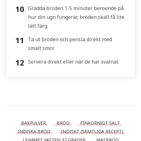
Grädda bröden 1-5 minuter beroende på
hur din ugn fungerar, bröden skall få lite
lätt färg.
Ta ut bröden och pensla direkt med
smält smör.
Servera direkt eller när de har svalnat.
BAKPULVER
BRÖD
FINKORNIGT SALT
INDISKA BRÖD
INDISKT (SAMTLIGA RECEPT)
LJUMMET VATTEN 37 GRADER
MATBRÖD