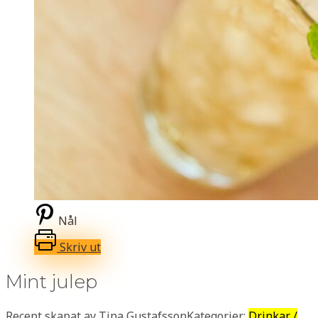
Nål
Skriv ut
Mint julep
Recept skapat av Tina Gustafsson
Kategorier:
Drinkar /