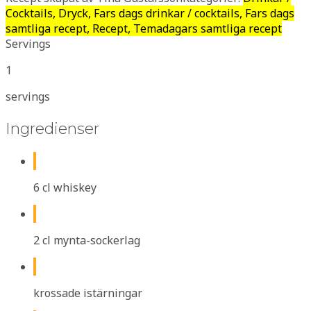
Cocktails, Dryck, Fars dags drinkar / cocktails, Fars dags
samtliga recept, Recept, Temadagars samtliga recept
Servings
1
servings
Ingredienser
6 cl whiskey
2 cl mynta-sockerlag
krossade istärningar