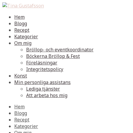
Hem
Blogg
Recept
Kategorier
Om mig
Bröllop- och eventkoordinator
Böckerna Bröllop & Fest
Föreläsningar
Integritetspolicy
Konst
Min personliga assistans
Lediga tjänster
Att arbeta hos mig
Hem
Blogg
Recept
Kategorier
Om mig