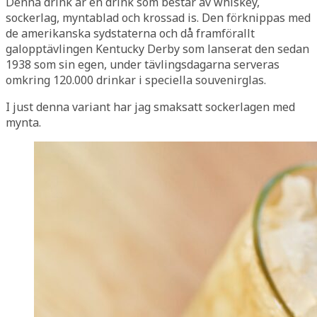
Denna drink är en drink som består av whiskey,
sockerlag, myntablad och krossad is. Den förknippas med
de amerikanska sydstaterna och då framförallt
galopptävlingen Kentucky Derby som lanserat den sedan
1938 som sin egen, under tävlingsdagarna serveras
omkring 120.000 drinkar i speciella souvenirglas.
I just denna variant har jag smaksatt sockerlagen med
mynta.