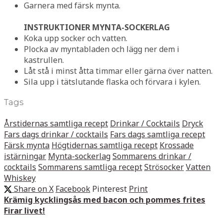
Garnera med färsk mynta.
INSTRUKTIONER MYNTA-SOCKERLAG
Koka upp socker och vatten.
Plocka av myntabladen och lägg ner dem i
kastrullen.
Låt stå i minst åtta timmar eller gärna över natten.
Sila upp i tätslutande flaska och förvara i kylen.
Tags
Årstidernas samtliga recept
Drinkar / Cocktails
Dryck
Fars dags drinkar / cocktails
Fars dags samtliga recept
Färsk mynta
Högtidernas samtliga recept
Krossade
istärningar
Mynta-sockerlag
Sommarens drinkar /
cocktails
Sommarens samtliga recept
Strösocker
Vatten
Whiskey
Share on X
Facebook
Pinterest
Print
Krämig kycklingsås med bacon och pommes frites
Firar livet!