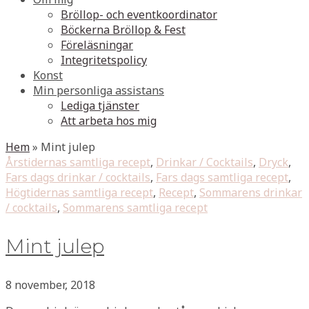
Bröllop- och eventkoordinator
Böckerna Bröllop & Fest
Föreläsningar
Integritetspolicy
Konst
Min personliga assistans
Lediga tjänster
Att arbeta hos mig
Hem
»
Mint julep
Årstidernas samtliga recept
,
Drinkar / Cocktails
,
Dryck
,
Fars dags drinkar / cocktails
,
Fars dags samtliga recept
,
Högtidernas samtliga recept
,
Recept
,
Sommarens drinkar
/ cocktails
,
Sommarens samtliga recept
Mint julep
8 november, 2018