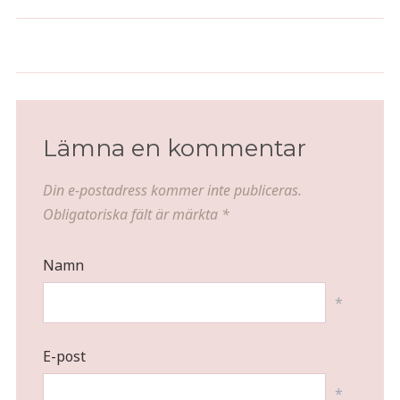
Sotad oxfilé med rostade
potatishjärtan, rödvinssky och
Söndagsfika
ugnsbakade cocktailtomater
Lämna en kommentar
Din e-postadress kommer inte publiceras.
Obligatoriska fält är märkta
*
Namn
*
E-post
*