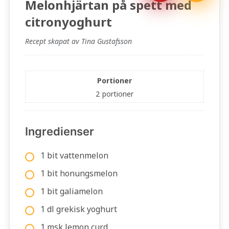
Melonhjärtan på spett med
citronyoghurt
Recept skapat av Tina Gustafsson
Portioner
2
portioner
Ingredienser
1 bit vattenmelon
1 bit honungsmelon
1 bit galiamelon
1 dl grekisk yoghurt
1 msk lemon curd