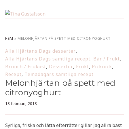
HEM
»
MELONHJÄRTAN PÅ SPETT MED CITRONYOGHURT
Alla Hjärtans Dags desserter
,
Alla Hjärtans Dags samtliga recept
,
Bär / Frukt
,
Brunch / Frukost
,
Desserter
,
Frukt
,
Picknick
,
Recept
,
Temadagars samtliga recept
Melonhjärtan på spett med
citronyoghurt
13 februari, 2013
Syrliga, friska och lätta efterrätter gillar jag allra bäst