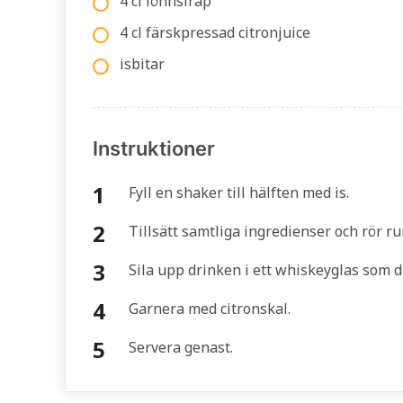
4 cl lönnsirap
4 cl färskpressad citronjuice
isbitar
Instruktioner
Fyll en shaker till hälften med is.
Tillsätt samtliga ingredienser och rör ru
Sila upp drinken i ett whiskeyglas som du
Garnera med citronskal.
Servera genast.