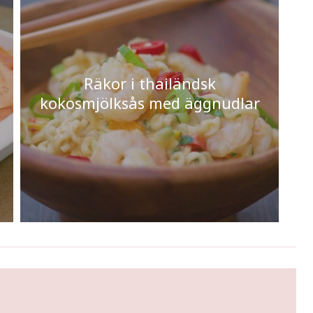
Räkor i thailändsk
kokosmjölksås med äggnudlar