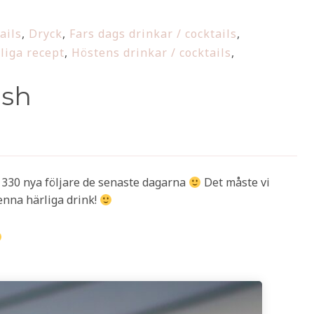
ails
,
Dryck
,
Fars dags drinkar / cocktails
,
liga recept
,
Höstens drinkar / cocktails
,
ash
er 330 nya följare de senaste dagarna
Det måste vi
denna härliga drink!