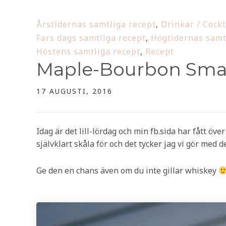
Årstidernas samtliga recept
,
Drinkar / Cockt
Fars dags samtliga recept
,
Högtidernas samt
Höstens samtliga recept
,
Recept
Maple-Bourbon Sm
17 AUGUSTI, 2016
Idag är det lill-lördag och min fb.sida har fått öv
självklart skåla för och det tycker jag vi gör med 
Ge den en chans även om du inte gillar whiskey