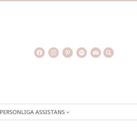
facebook
instagram
pinterest
spotify
mail
search

PERSONLIGA ASSISTANS