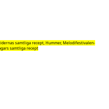
tidernas samtliga recept, Hummer, Melodifestivalen-
agars samtliga recept