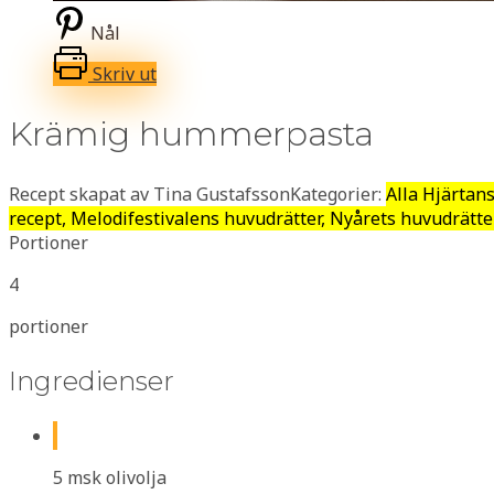
Nål
Skriv ut
Krämig hummerpasta
Recept skapat av Tina Gustafsson
Kategorier:
Alla Hjärtan
recept, Melodifestivalens huvudrätter, Nyårets huvudrätte
Portioner
4
portioner
Ingredienser
5 msk olivolja