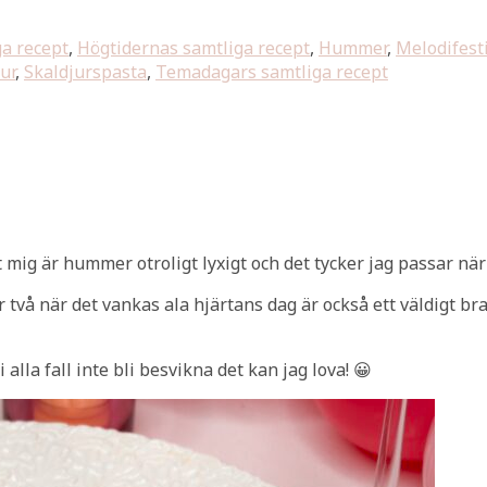
ga recept
,
Högtidernas samtliga recept
,
Hummer
,
Melodifest
ur
,
Skaldjurspasta
,
Temadagars samtliga recept
 mig är hummer otroligt lyxigt och det tycker jag passar när 
två när det vankas ala hjärtans dag är också ett väldigt bra 
lla fall inte bli besvikna det kan jag lova! 😀