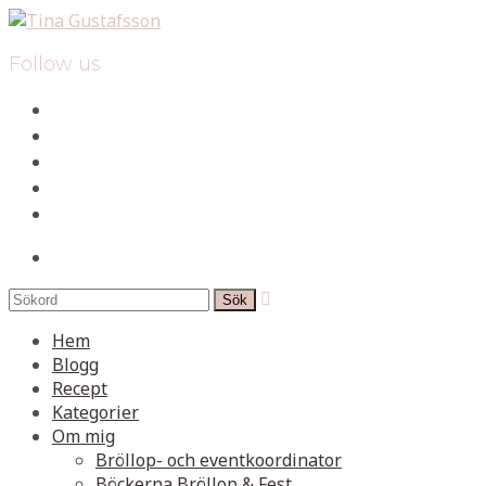
Follow us
facebook
instagram
pinterest
spotify
mail
search

Hem
Blogg
Recept
Kategorier
Om mig
Bröllop- och eventkoordinator
Böckerna Bröllop & Fest