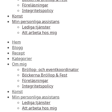
Föreläsningar
Integritetspolicy
Konst
Min personliga assistans
Lediga tjänster
Att arbeta hos mig
Hem
Blogg
Recept
Kategorier
Om mig
Bröllop- och eventkoordinator
Böckerna Bröllop & Fest
Föreläsningar
Integritetspolicy
Konst
Min personliga assistans
Lediga tjänster
Att arbeta hos mig