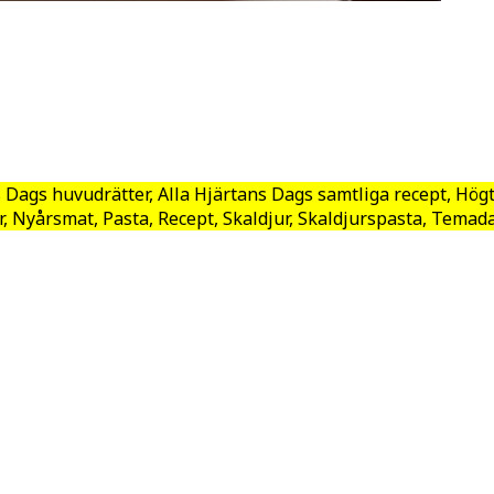
s Dags huvudrätter, Alla Hjärtans Dags samtliga recept, Hög
r, Nyårsmat, Pasta, Recept, Skaldjur, Skaldjurspasta, Temad