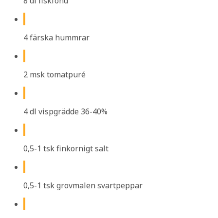
8 dl fiskfond
4 färska hummrar
2 msk tomatpuré
4 dl vispgrädde 36-40%
0,5-1 tsk finkornigt salt
0,5-1 tsk grovmalen svartpeppar