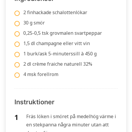
2 finhackade schalottenlökar
30 g smör
0,25-0,5 tsk grovmalen svartpeppar
1,5 dl champagne eller vitt vin
1 burk/ask 5-minuterssill à 450 g
2 dl crème fraiche naturell 32%
4 msk forellrom
Instruktioner
Fräs löken i smöret på medelhög värme i
en stekpanna några minuter utan att