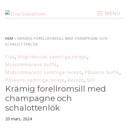
MENU
HEM
»
KRÄMIG FORELLROMSILL MED CHAMPAGNE OCH
SCHALOTTENLÖK
Fisk
,
Högtidernas samtliga recept
,
Midsommarens buffé
,
Midsommarens samtliga recept
,
Påskens buffé
,
Påskens samtliga recept
,
Recept
,
Sill
Krämig forellromsill med
champagne och
schalottenlök
20 mars, 2024