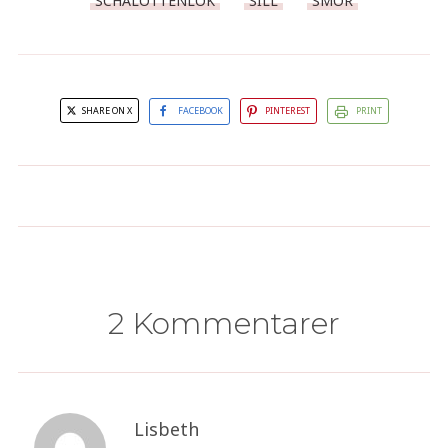
SCHALOTTENLÖK
SILL
SMÖR
SHARE ON X
FACEBOOK
PINTEREST
PRINT
Kapris- och vitlökssill
Currysill
2 Kommentarer
Lisbeth