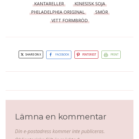
KANTARELLER
KINESISK SOJA
PHILADELPHIA ORIGINAL
SMÖR
VITT FORMBRÖD
SHARE ON X
FACEBOOK
PINTEREST
PRINT
Älggryta med doft och smak av
Släktmiddag
svarta vinbär
Lämna en kommentar
Din e-postadress kommer inte publiceras.