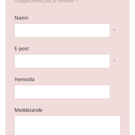
Obligatoriska fält är märkta
*
Namn
*
E-post
*
Hemsida
Meddelande