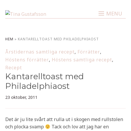
MENU
HEM
»
KANTARELLTOAST MED PHILADELPHIAOST
Årstidernas samtliga recept
,
Förrätter
,
Höstens förrätter
,
Höstens samtliga recept
,
Recept
Kantarelltoast med
Philadelphiaost
23 oktober, 2011
Det är ju lite svårt att rulla ut i skogen med rullstolen
och plocka svamp
Tack och lov att jag har en