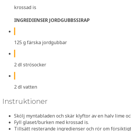
krossad is
INGREDIENSER JORDGUBBSSIRAP
125 g färska jordgubbar
2 dl strösocker
2 dl vatten
Instruktioner
Skölj myntabladen och skär klyftor av en halv lime och 
Fyll glaset/burken med krossad is.
Tillsätt resterande ingredienser och rör om försiktigt