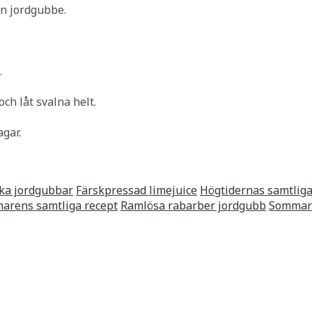
n jordgubbe.
.
ch låt svalna helt.
agar.
ka jordgubbar
Färskpressad limejuice
Högtidernas samtliga
rens samtliga recept
Ramlösa rabarber jordgubb
Sommare