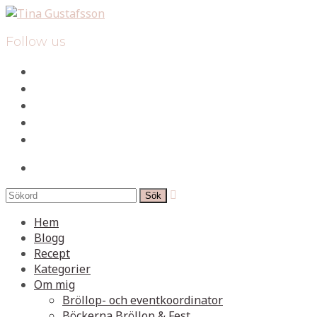
Follow us
facebook
instagram
pinterest
spotify
mail
search

Hem
Blogg
Recept
Kategorier
Om mig
Bröllop- och eventkoordinator
Böckerna Bröllop & Fest