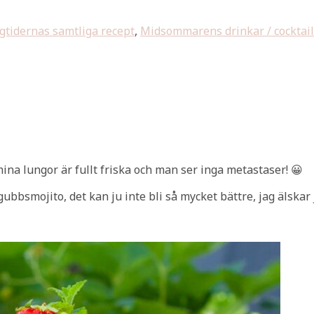
gtidernas samtliga recept
,
Midsommarens drinkar / cocktail
na lungor är fullt friska och man ser inga metastaser! 😀
bbsmojito, det kan ju inte bli så mycket bättre, jag älskar 