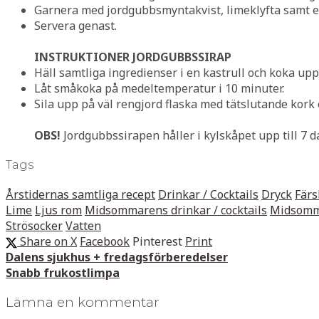
Garnera med jordgubbsmyntakvist, limeklyfta samt e
Servera genast.
INSTRUKTIONER JORDGUBBSSIRAP
Häll samtliga ingredienser i en kastrull och koka upp
Låt småkoka på medeltemperatur i 10 minuter.
Sila upp på väl rengjord flaska med tätslutande kork o
OBS!
Jordgubbssirapen håller i kylskåpet upp till 7 d
Tags
Årstidernas samtliga recept
Drinkar / Cocktails
Dryck
Färs
Lime
Ljus rom
Midsommarens drinkar / cocktails
Midsomma
Strösocker
Vatten
Share on X
Facebook
Pinterest
Print
Dalens sjukhus + fredagsförberedelser
Snabb frukostlimpa
Lämna en kommentar