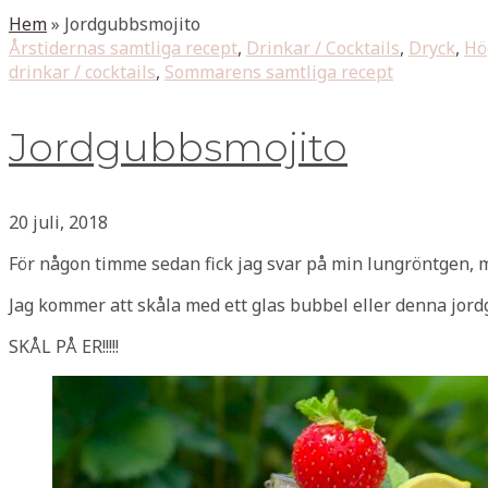
Hem
»
Jordgubbsmojito
Årstidernas samtliga recept
,
Drinkar / Cocktails
,
Dryck
,
Hö
drinkar / cocktails
,
Sommarens samtliga recept
Jordgubbsmojito
20 juli, 2018
För någon timme sedan fick jag svar på min lungröntgen, mi
Jag kommer att skåla med ett glas bubbel eller denna jordgu
SKÅL PÅ ER!!!!!