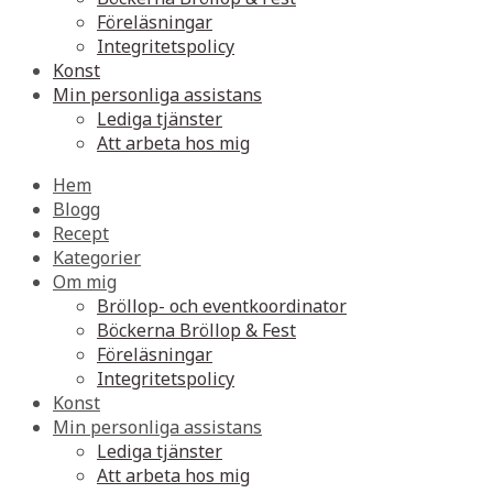
Föreläsningar
Integritetspolicy
Konst
Min personliga assistans
Lediga tjänster
Att arbeta hos mig
Hem
Blogg
Recept
Kategorier
Om mig
Bröllop- och eventkoordinator
Böckerna Bröllop & Fest
Föreläsningar
Integritetspolicy
Konst
Min personliga assistans
Lediga tjänster
Att arbeta hos mig