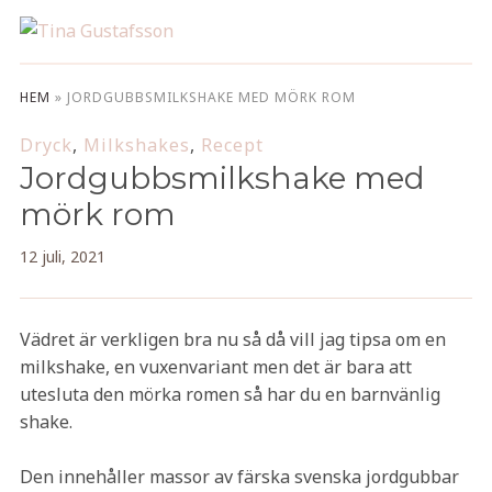
HEM
»
JORDGUBBSMILKSHAKE MED MÖRK ROM
Dryck
,
Milkshakes
,
Recept
Jordgubbsmilkshake med
mörk rom
12 juli, 2021
Vädret är verkligen bra nu så då vill jag tipsa om en
milkshake, en vuxenvariant men det är bara att
utesluta den mörka romen så har du en barnvänlig
shake.
Den innehåller massor av färska svenska jordgubbar