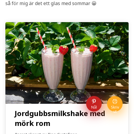
så för mig är det ett glas med sommar 😀
Nål
Skriv
Jordgubbsmilkshake med
ut
mörk rom