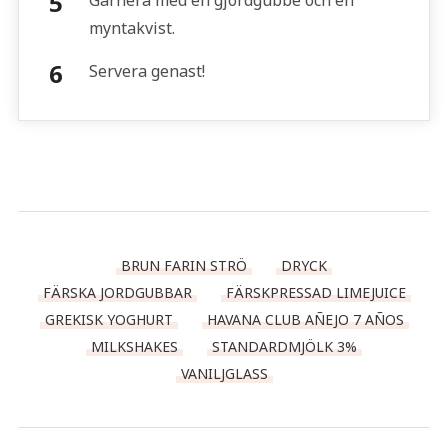
Garnera med en gjordgubbe och en
myntakvist.
Servera genast!
BRUN FARIN STRÖ
DRYCK
FÄRSKA JORDGUBBAR
FÄRSKPRESSAD LIMEJUICE
GREKISK YOGHURT
HAVANA CLUB AÑEJO 7 AÑOS
MILKSHAKES
STANDARDMJÖLK 3%
VANILJGLASS