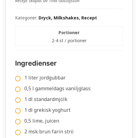
Recept skapat av Tina Gustafsson
Kategorier:
Dryck, Milkshakes, Recept
Portioner
2-4 st /
portioner
Ingredienser
1 liter jordgubbar
0,5 l gammeldags vaniljglass
1 dl standardmjölk
1 dl grekisk yoghurt
0,5 lime, juicen
2 msk brun farin strö