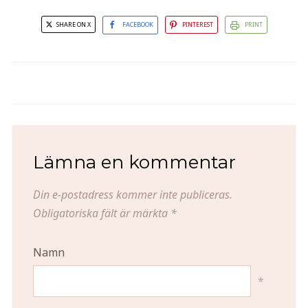
SHARE ON X
FACEBOOK
PINTEREST
PRINT
Fem dagar med kärföräldrarna
Inbyggda träd
Lämna en kommentar
Din e-postadress kommer inte publiceras.
Obligatoriska fält är märkta
*
Namn
*