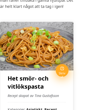
man faller tillbaka i gamla hjulspår. Det
är helt klart något att ta tag i igen!
Skriv
Het smör- och
ut
vitlökspasta
Recept skapat av Tina Gustafsson
Kategorier:
Asiatiskt, Recept