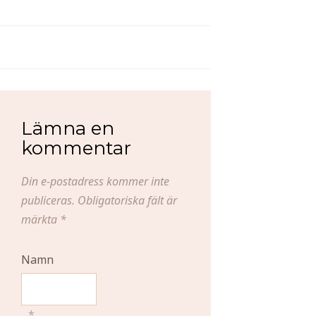
Kycklingpaella med chorizo
En solig söndag
Lämna en
kommentar
Din e-postadress kommer inte
publiceras.
Obligatoriska fält är
märkta
*
Namn
*