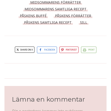
MIDSOMMARENS FÖRRÄTTER
MIDSOMMARENS SAMTLIGA RECEPT
PÅSKENS BUFFÉ
PÅSKENS FÖRRÄTTER
PÅSKENS SAMTLIGA RECEPT
SILL
SHARE ON X
FACEBOOK
PINTEREST
PRINT
Äggröra med gräslök och
Min man firad i dagarna 3
kavringstickor
Lämna en kommentar
Din e-postadress kommer inte publiceras.