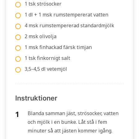
1 tsk strösocker
1 dl + 1 msk rumstempererat vatten
4 msk rumstempererad standardmjölk
2 msk olivolja
1 msk finhackad färsk timjan
1 tsk finkornigt salt
3,5-4,5 dl vetemjöl
Instruktioner
Blanda samman jäst, strösocker, vatten
och mjölk i en bunke. Låt stå i fem
minuter så att jästen kommer igång.