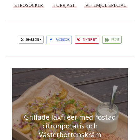
STRÖSOCKER
TORRJÄST
VETEMJÖL SPECIAL
SHARE ON X
FACEBOOK
PINTEREST
PRINT
Grillade laxfiléer med rostad
citronpotatis och
Västerbottenskräm