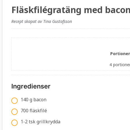
Fläskfilégratäng med bacon
Recept skapat av Tina Gustafsson
Portioner
4
portione
Ingredienser
140 g bacon
700 fläskfilé
1-2 tsk grillkrydda