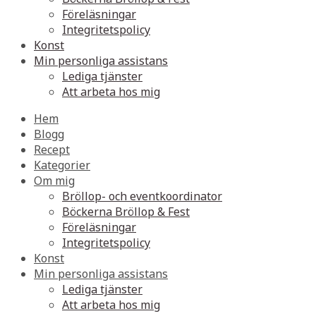
Föreläsningar
Integritetspolicy
Konst
Min personliga assistans
Lediga tjänster
Att arbeta hos mig
Hem
Blogg
Recept
Kategorier
Om mig
Bröllop- och eventkoordinator
Böckerna Bröllop & Fest
Föreläsningar
Integritetspolicy
Konst
Min personliga assistans
Lediga tjänster
Att arbeta hos mig