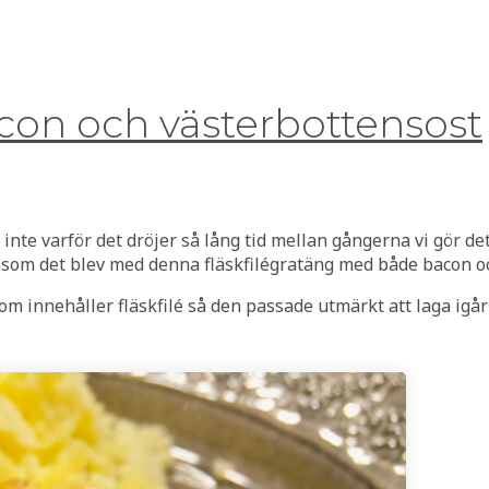
con och västerbottensost
kt inte varför det dröjer så lång tid mellan gångerna vi gör det
ott som det blev med denna fläskfilégratäng med både bacon o
 som innehåller fläskfilé så den passade utmärkt att laga igå