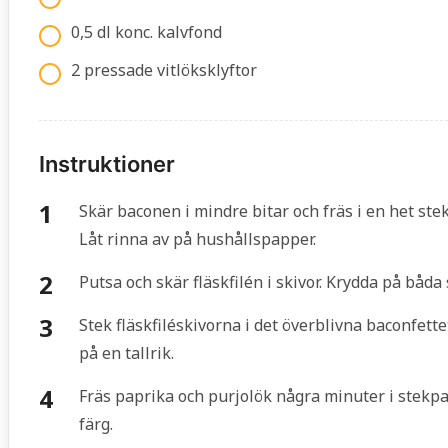
0,5 dl konc. kalvfond
2 pressade vitlöksklyftor
Instruktioner
Skär baconen i mindre bitar och fräs i en het ste
Låt rinna av på hushållspapper.
Putsa och skär fläskfilén i skivor. Krydda på båda
Stek fläskfiléskivorna i det överblivna baconfette
på en tallrik.
Fräs paprika och purjolök några minuter i stekpan
färg.