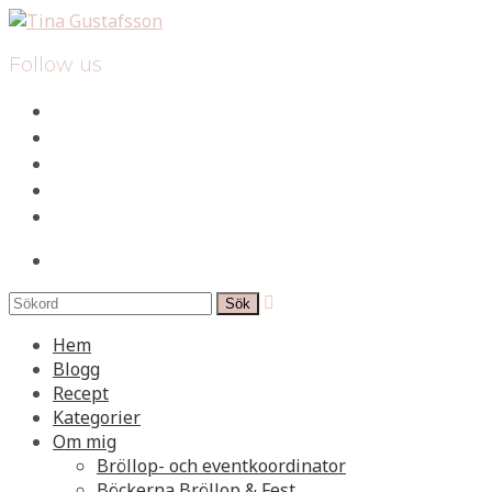
Follow us
facebook
instagram
pinterest
spotify
mail
search

Hem
Blogg
Recept
Kategorier
Om mig
Bröllop- och eventkoordinator
Böckerna Bröllop & Fest