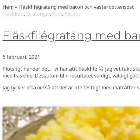
Hem
»
Fläskfilégratäng med bacon och västerbottensost
Fläskkött
,
Gratänger
,
Kött
,
Recept
Fläskfilégratäng med ba
6 februari, 2021
Plötsligt händer det…..vi har ätit fläskfilé 😀 Jag vet faktis
med fläskfilé. Dessutom blir resultatet väldigt, väldigt g
Jag tycker ofta också att det är lite festligt med maträtter