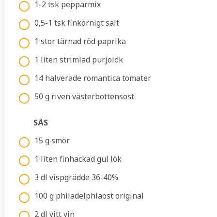
1-2 tsk pepparmix
0,5-1 tsk finkornigt salt
1 stor tärnad röd paprika
1 liten strimlad purjolök
14 halverade romantica tomater
50 g riven västerbottensost
SÅS
15 g smör
1 liten finhackad gul lök
3 dl vispgrädde 36-40%
100 g philadelphiaost original
2 dl vitt vin