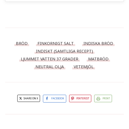
BRÖD
FINKORNIGT SALT
INDISKA BRÖD
INDISKT (SAMTLIGA RECEPT)
LJUMMET VATTEN 37 GRADER
MATBRÖD
NEUTRAL OLJA
VETEMJÖL
SHARE ON X
FACEBOOK
PINTEREST
PRINT
Indisk kardemummacocktail
Indisk lammcurry