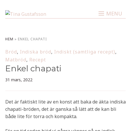
MENU
HEM
»
ENKEL CHAPATI
Bröd
,
Indiska bröd
,
Indiskt (samtliga recept)
,
Matbröd
,
Recept
Enkel chapati
31 mars, 2022
Det är faktiskt lite av en konst att baka de äkta indiska
chapati-bröden, det är ganska så lätt att de kan bli
både lite för torra och kompakta.