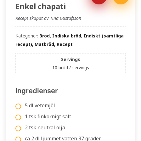
Enkel chapati
Recept skapat av Tina Gustafsson
Kategorier:
Bröd, Indiska bröd, Indiskt (samtliga
recept), Matbröd, Recept
Servings
10 bröd /
servings
Ingredienser
5 dl vetemjöl
1 tsk finkornigt salt
2 tsk neutral olja
ca 2 dl ljummet vatten 37 grader