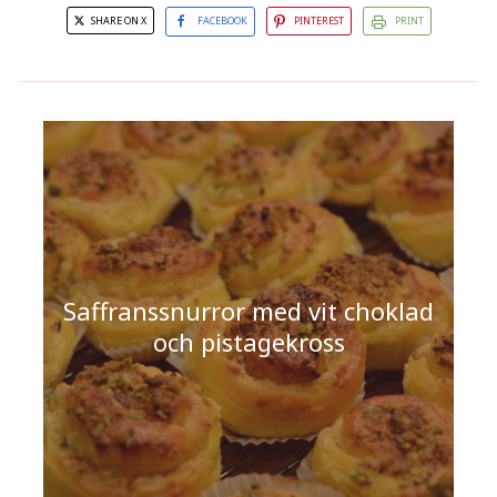
SHARE ON X
FACEBOOK
PINTEREST
PRINT
Saffranssnurror med vit choklad
och pistagekross