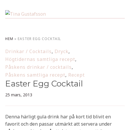
HEM
»
EASTER EGG COCKTAIL
Drinkar / Cocktails
,
Dryck
,
Högtidernas samtliga recept
,
Påskens drinkar / cocktails
,
Påskens samtliga recept
,
Recept
Easter Egg Cocktail
25 mars, 2013
Denna härligt gula drink har på kort tid blivit en
favorit och den passar utmärkt att servera under