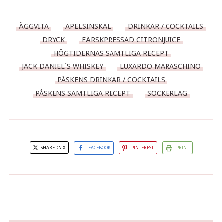
ÄGGVITA
APELSINSKAL
DRINKAR / COCKTAILS
DRYCK
FÄRSKPRESSAD CITRONJUICE
HÖGTIDERNAS SAMTLIGA RECEPT
JACK DANIEL´S WHISKEY
LUXARDO MARASCHINO
PÅSKENS DRINKAR / COCKTAILS
PÅSKENS SAMTLIGA RECEPT
SOCKERLAG
SHARE ON X
FACEBOOK
PINTEREST
PRINT
Parmesanvåfflor med
Äggsallad
parmaskinka och tomater