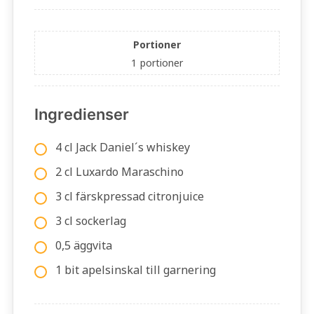
Portioner
1
portioner
Ingredienser
4 cl Jack Daniel´s whiskey
2 cl Luxardo Maraschino
3 cl färskpressad citronjuice
3 cl sockerlag
0,5 äggvita
1 bit apelsinskal till garnering