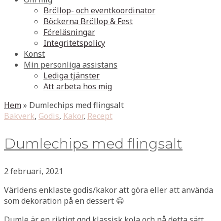
Bröllop- och eventkoordinator
Böckerna Bröllop & Fest
Föreläsningar
Integritetspolicy
Konst
Min personliga assistans
Lediga tjänster
Att arbeta hos mig
Hem
»
Dumlechips med flingsalt
Bakverk
,
Godis
,
Kakor
,
Recept
Dumlechips med flingsalt
2 februari, 2021
Världens enklaste godis/kakor att göra eller att använda
som dekoration på en dessert 😀
Dumle är en riktigt god klassisk kola och på detta sätt