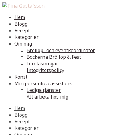
Hem
Blogg
Recept
Kategorier
Om mig
Bröllop- och eventkoordinator
Böckerna Bröllop & Fest
Föreläsningar
Integritetspolicy
Konst
Min personliga assistans
Lediga tjänster
Att arbeta hos mig
Hem
Blogg
Recept
Kategorier
Om mig