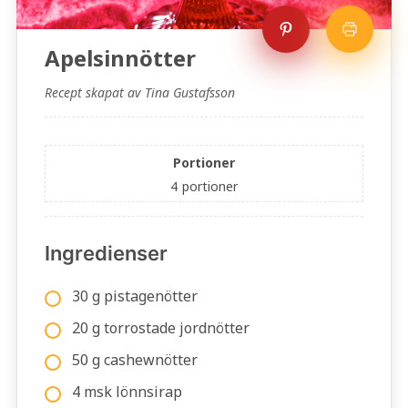
Apelsinnötter
Recept skapat av Tina Gustafsson
Portioner
4
portioner
Ingredienser
30 g pistagenötter
20 g torrostade jordnötter
50 g cashewnötter
4 msk lönnsirap