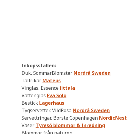
Inköpsställen:
Duk, SommarBlomster
Nordrå Sweden
Tallrikar
Mateus
Vinglas, Essence
iittala
Vattenglas
Eva Solo
Bestick
Lagerhaus
Tygservetter, VildRosa
Nordrå Sweden
Servettringar, Borste Copenhagen
NordicNest
Vaser
Tyresö blommor & Inredning
Blommor från naturen