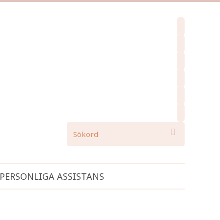
facebook
instagram
pinterest
spotify
mail
search

PERSONLIGA ASSISTANS