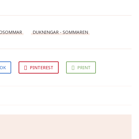
IDSOMMAR
DUKNINGAR - SOMMAREN
OOK
PINTEREST
PRINT
Mynta- och äppelsill