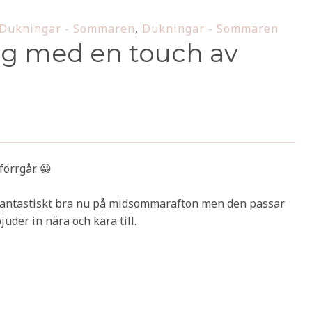
Dukningar - Sommaren
,
Dukningar - Sommaren
 med en touch av
örrgår. 😀
 fantastiskt bra nu på midsommarafton men den passar
uder in nära och kära till.