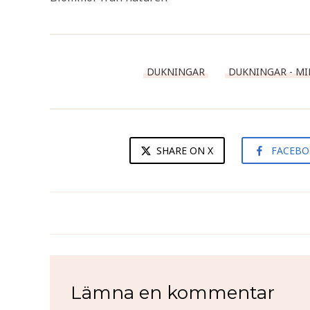
DUKNINGAR
DUKNINGAR - M
SHARE ON X
FACEB
Blommig midsommardukning i
rosa och grönt - Lunch
Lämna en kommentar