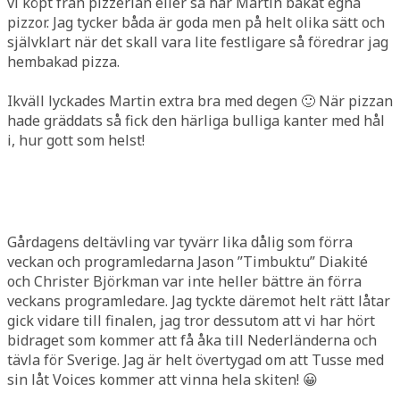
vi köpt från pizzerian eller så har Martin bakat egna
pizzor. Jag tycker båda är goda men på helt olika sätt och
självklart när det skall vara lite festligare så föredrar jag
hembakad pizza.
Ikväll lyckades Martin extra bra med degen 🙂 När pizzan
hade gräddats så fick den härliga bulliga kanter med hål
i, hur gott som helst!
Gårdagens deltävling var tyvärr lika dålig som förra
veckan och programledarna Jason ”Timbuktu” Diakité
och Christer Björkman var inte heller bättre än förra
veckans programledare. Jag tyckte däremot helt rätt låtar
gick vidare till finalen, jag tror dessutom att vi har hört
bidraget som kommer att få åka till Nederländerna och
tävla för Sverige. Jag är helt övertygad om att Tusse med
sin låt Voices kommer att vinna hela skiten! 😀