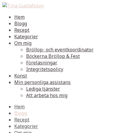
Hem
Blogg
Recept
Kategorier
Om mig
Bröllop- och eventkoordinator
Böckerna Bröllop & Fest
Föreläsningar
Integritetspolicy
Konst
Min personliga assistans
Lediga tjänster
Att arbeta hos mig
Hem
Blogg
Recept
Kategorier
Om mig