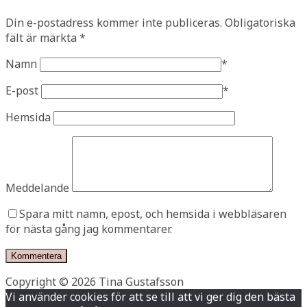
Din e-postadress kommer inte publiceras.
Obligatoriska
fält är märkta
*
Namn
*
E-post
*
Hemsida
Meddelande
Spara mitt namn, epost, och hemsida i webbläsaren
för nästa gång jag kommentarer.
Copyright © 2026 Tina Gustafsson
Vi använder cookies för att se till att vi ger dig den bästa