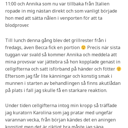
11:00 och Annika som nu var tillbaka från Italien
ropade in mig nästan direkt och som vanligt började
hon med att sätta nålen i venporten för att ta
blodprover.
Till lunch denna gång blev det grillrester från i
fredags, även Becca fick en portion
Precis när sista
tuggan var svald så kommer Annika och meddela att
mina provsvar var jättebra så hon kopplade genast in
cellgifterna och satt isförband på händer och fötter
Eftersom jag får lite känningar och konstig smak i
munnen i starten av behandlingen så finns akutlådan
på plats i fall jag skulle få en starkare reaktion.
Under tiden cellgifterna intog min kropp så träffade
jag kuratorn Karolina som jag pratar med ungefär
varannan vecka, från början kändes det en aningen
konstigt men det är riktigt bra måste jag säga.