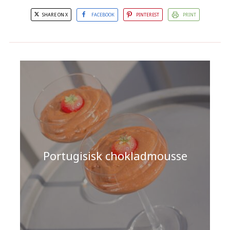
SHARE ON X
FACEBOOK
PINTEREST
PRINT
Portugisisk chokladmousse