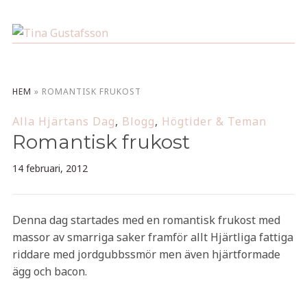
HEM
»
ROMANTISK FRUKOST
Alla Hjärtans Dag
,
Blogg
,
Högtider & Teman
Romantisk frukost
14 februari, 2012
Denna dag startades med en romantisk frukost med
massor av smarriga saker framför allt Hjärtliga fattiga
riddare med jordgubbssmör men även hjärtformade
ägg och bacon.