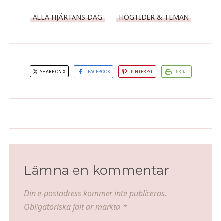
ALLA HJÄRTANS DAG
HÖGTIDER & TEMAN
SHARE ON X
FACEBOOK
PINTEREST
PRINT
Hjärtliga fattiga riddare med
Gösburgare med morot- och
palsternacksstrips
jordgubbssmör
Lämna en kommentar
Din e-postadress kommer inte publiceras.
Obligatoriska fält är märkta
*