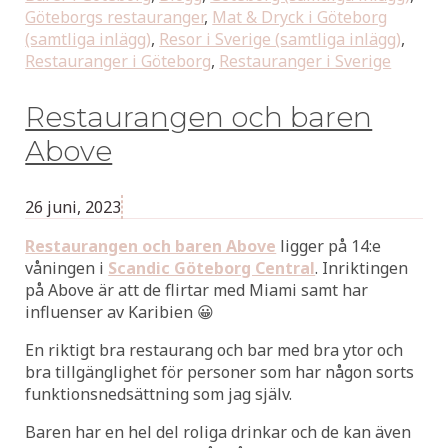
Göteborgs restauranger
,
Mat & Dryck i Göteborg
(samtliga inlägg)
,
Resor i Sverige (samtliga inlägg)
,
Restauranger i Göteborg
,
Restauranger i Sverige
Restaurangen och baren
Above
26 juni, 2023
Restaurangen och baren Above
ligger på 14:e
våningen i
Scandic Göteborg Central
. Inriktingen
på Above är att de flirtar med Miami samt har
influenser av Karibien 😀
En riktigt bra restaurang och bar med bra ytor och
bra tillgänglighet för personer som har någon sorts
funktionsnedsättning som jag själv.
Baren har en hel del roliga drinkar och de kan även