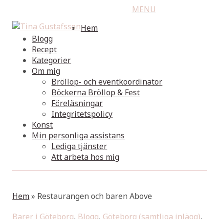
MENU
Hem
Blogg
Recept
Kategorier
Om mig
Bröllop- och eventkoordinator
Böckerna Bröllop & Fest
Föreläsningar
Integritetspolicy
Konst
Min personliga assistans
Lediga tjänster
Att arbeta hos mig
Hem
»
Restaurangen och baren Above
Barer i Göteborg
,
Blogg
,
Göteborg (samtliga inlägg)
,