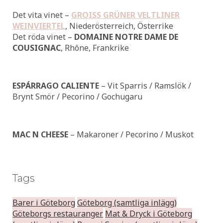
Det vita vinet –
GROISS GRÜNER VELTLINER
WEINVIERTEL
, Niederösterreich, Österrike
Det röda vinet –
DOMAINE NOTRE DAME DE
COUSIGNAC
, Rhône, Frankrike
ESPÁRRAGO CALIENTE
– Vit Sparris / Ramslök /
Brynt Smör / Pecorino / Gochugaru
MAC N CHEESE
– Makaroner / Pecorino / Muskot
Tags
Barer i Göteborg
Göteborg (samtliga inlägg)
Göteborgs restauranger
Mat & Dryck i Göteborg