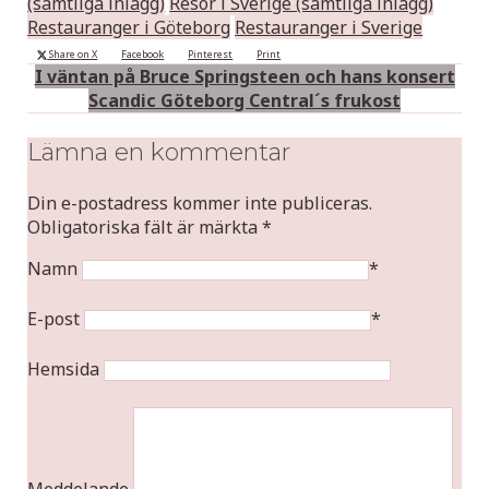
(samtliga inlägg)
Resor i Sverige (samtliga inlägg)
Restauranger i Göteborg
Restauranger i Sverige
Share on X
Facebook
Pinterest
Print
I väntan på Bruce Springsteen och hans konsert
Scandic Göteborg Central´s frukost
Lämna en kommentar
Din e-postadress kommer inte publiceras.
Obligatoriska fält är märkta
*
Namn
*
E-post
*
Hemsida