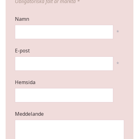
Obligatoriska fält är märkta
*
Namn
*
E-post
*
Hemsida
Meddelande