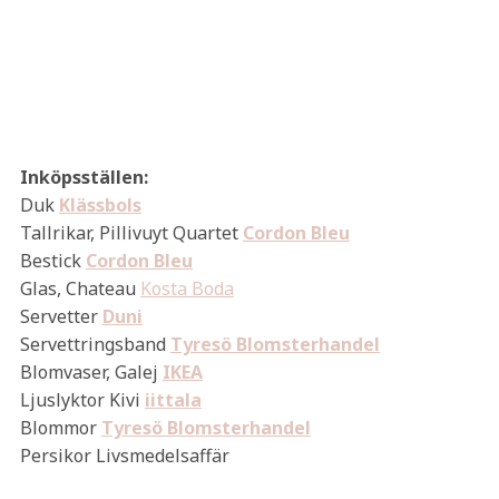
Inköpsställen:
Duk
Klässbols
Tallrikar, Pillivuyt Quartet
Cordon Bleu
Bestick
Cordon Bleu
Glas, Chateau
Kosta Boda
Servetter
Duni
Servettringsband
Tyresö Blomsterhandel
Blomvaser, Galej
IKEA
Ljuslyktor Kivi
iittala
Blommor
Tyresö Blomsterhandel
Persikor Livsmedelsaffär