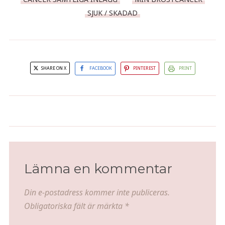
SJUK / SKADAD
SHARE ON X
FACEBOOK
PINTEREST
PRINT
Krämig kycklingsås med bacon
Klassisk pepparsås
och pommes frites
Lämna en kommentar
Din e-postadress kommer inte publiceras.
Obligatoriska fält är märkta
*