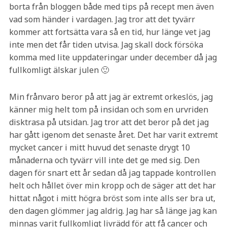
borta från bloggen både med tips på recept men även
vad som händer i vardagen. Jag tror att det tyvärr
kommer att fortsätta vara så en tid, hur länge vet jag
inte men det får tiden utvisa. Jag skall dock försöka
komma med lite uppdateringar under december då jag
fullkomligt älskar julen 🙂
Min frånvaro beror på att jag är extremt orkeslös, jag
känner mig helt tom på insidan och som en urvriden
disktrasa på utsidan. Jag tror att det beror på det jag
har gått igenom det senaste året. Det har varit extremt
mycket cancer i mitt huvud det senaste drygt 10
månaderna och tyvärr vill inte det ge med sig. Den
dagen för snart ett år sedan då jag tappade kontrollen
helt och hållet över min kropp och de säger att det har
hittat något i mitt högra bröst som inte alls ser bra ut,
den dagen glömmer jag aldrig. Jag har så länge jag kan
minnas varit fullkomligt livrädd för att få cancer och