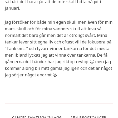
så hårt det bara går att de inte skall hitta något i
januari.
Jag försöker för både min egen skull men även för min
mans skull och för mina vänners skull att leva så
normalt det bara går men det är otroligt svårt. Mina
tankar lever sitt egna liv och oftast vill de fokusera på
”Tänk om…” och tyvärr vinner tankarna för det mesta
men ibland lyckas jag att vinna över tankarna. De få
gångerna det händer har jag riktig trevligt 🙂 men jag
kommer aldrig bli mitt gamla jag igen och det är något
jag sörjer något enormt 🙁
CANCER SAMTLIGA INLÄGG
MIN BRÖSTCANCER