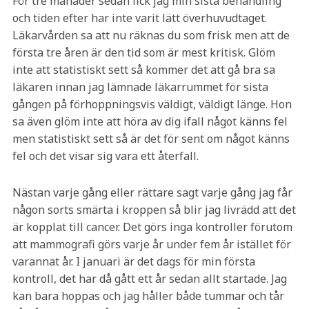
För tre månader sedan fick jag min sista behandling
och tiden efter har inte varit lätt överhuvudtaget.
Läkarvården sa att nu räknas du som frisk men att de
första tre åren är den tid som är mest kritisk. Glöm
inte att statistiskt sett så kommer det att gå bra sa
läkaren innan jag lämnade läkarrummet för sista
gången på förhoppningsvis väldigt, väldigt länge. Hon
sa även glöm inte att höra av dig ifall något känns fel
men statistiskt sett så är det för sent om något känns
fel och det visar sig vara ett återfall.
Nästan varje gång eller rättare sagt varje gång jag får
någon sorts smärta i kroppen så blir jag livrädd att det
är kopplat till cancer. Det görs inga kontroller förutom
att mammografi görs varje år under fem år istället för
varannat år. I januari är det dags för min första
kontroll, det har då gått ett år sedan allt startade. Jag
kan bara hoppas och jag håller både tummar och tår