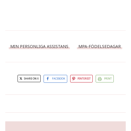
MIN PERSONLIGA ASSISTANS
MPA-FÖDELSEDAGAR
SHARE ON X
FACEBOOK
PINTEREST
PRINT
Julmys i efterskott
Norrskensmiddag