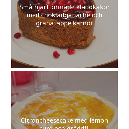
Små hjärtformade kladdkakor
med chokladganache och
granatäppelkärnor
Citroncheesecake med lemon
curd och gräddfil