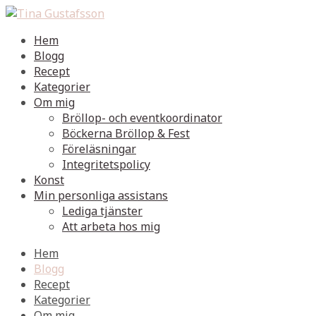
Hem
Blogg
Recept
Kategorier
Om mig
Bröllop- och eventkoordinator
Böckerna Bröllop & Fest
Föreläsningar
Integritetspolicy
Konst
Min personliga assistans
Lediga tjänster
Att arbeta hos mig
Hem
Blogg
Recept
Kategorier
Om mig