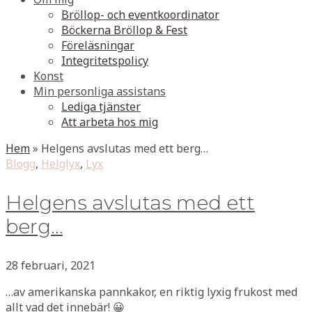
Bröllop- och eventkoordinator
Böckerna Bröllop & Fest
Föreläsningar
Integritetspolicy
Konst
Min personliga assistans
Lediga tjänster
Att arbeta hos mig
Hem
»
Helgens avslutas med ett berg…
Blogg
,
Helglyx
,
Lyx
Helgens avslutas med ett
berg…
28 februari, 2021
…av amerikanska pannkakor, en riktig lyxig frukost med
allt vad det innebär! 😀