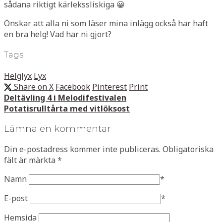
sådana riktigt kärlekssliskiga 😀
Önskar att alla ni som läser mina inlägg också har haft
en bra helg! Vad har ni gjort?
Tags
Helglyx
Lyx
Share on X
Facebook
Pinterest
Print
Deltävling 4 i Melodifestivalen
Potatisrulltårta med vitlöksost
Lämna en kommentar
Din e-postadress kommer inte publiceras.
Obligatoriska
fält är märkta
*
Namn
*
E-post
*
Hemsida