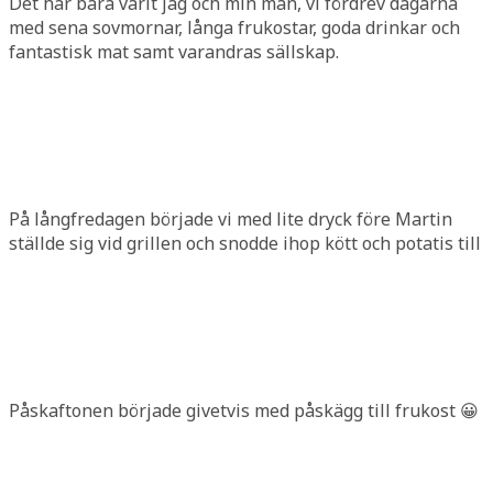
Det har bara varit jag och min man, vi fördrev dagarna
med sena sovmornar, långa frukostar, goda drinkar och
fantastisk mat samt varandras sällskap.
På långfredagen började vi med lite dryck före Martin
ställde sig vid grillen och snodde ihop kött och potatis till
Påskaftonen började givetvis med påskägg till frukost 😀