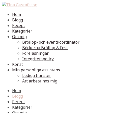
Hem
Blogg
Recept
Kategorier
Om mig
Bröllop- och eventkoordinator
Böckerna Bröllop & Fest
Föreläsningar
Integritetspolicy
Konst
Min personliga assistans
Lediga tjänster
Att arbeta hos mig
Hem
Blogg
Recept
Kategorier
Om mig