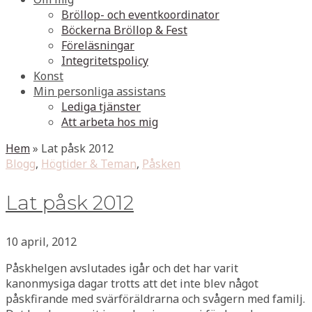
Bröllop- och eventkoordinator
Böckerna Bröllop & Fest
Föreläsningar
Integritetspolicy
Konst
Min personliga assistans
Lediga tjänster
Att arbeta hos mig
Hem
»
Lat påsk 2012
Blogg
,
Högtider & Teman
,
Påsken
Lat påsk 2012
10 april, 2012
Påskhelgen avslutades igår och det har varit
kanonmysiga dagar trotts att det inte blev något
påskfirande med svärföräldrarna och svågern med familj.