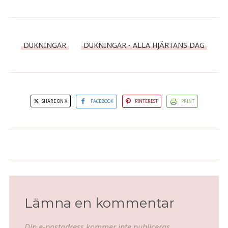
DUKNINGAR
DUKNINGAR - ALLA HJÄRTANS DAG
SHARE ON X
FACEBOOK
PINTEREST
PRINT
Från fullt frisk till jättesjuk till
Syster yster-middag
cancerfri i 4 år
Lämna en kommentar
Din e-postadress kommer inte publiceras.