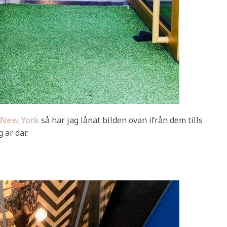
 New York
så har jag lånat bilden ovan ifrån dem tills
 är där.