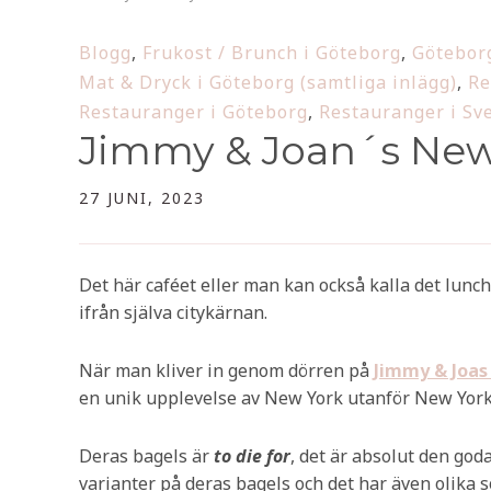
Blogg
,
Frukost / Brunch i Göteborg
,
Göteborg
Mat & Dryck i Göteborg (samtliga inlägg)
,
Re
Restauranger i Göteborg
,
Restauranger i Sv
Jimmy & Joan´s New
27 JUNI, 2023
Det här caféet eller man kan också kalla det lunch
ifrån själva citykärnan.
När man kliver in genom dörren på
Jimmy & Joas
en unik upplevelse av New York utanför New York
Deras bagels är
to die for
, det är absolut den goda
varianter på deras bagels och det har även olika 