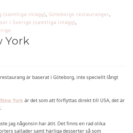
 (samtliga inlägg)
,
Göteborgs restauranger
,
sor i Sverige (samtliga inlägg)
,
erige
 York
restaurang är baserat i Göteborg, inte speciellt långt
 New York
är det som att förflyttas direkt till USA, det är
.
ste jag någonsin har ätit. Det finns en rad olika
sorters sallader samt härliga desserter så som