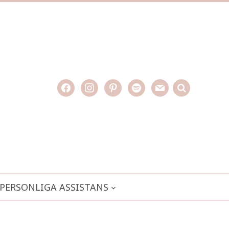
facebook
instagram
pinterest
spotify
mail
search

PERSONLIGA ASSISTANS