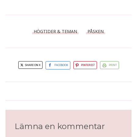
HÖGTIDER & TEMAN
PÅSKEN
SHARE ON X
FACEBOOK
PINTEREST
PRINT
Långfredag
Påskbukett
Lämna en kommentar