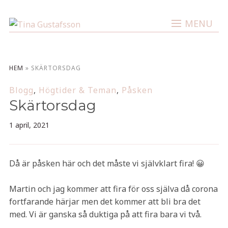
MENU
HEM
»
SKÄRTORSDAG
Blogg
,
Högtider & Teman
,
Påsken
Skärtorsdag
1 april, 2021
Då är påsken här och det måste vi självklart fira! 😀
Martin och jag kommer att fira för oss själva då corona
fortfarande härjar men det kommer att bli bra det
med. Vi är ganska så duktiga på att fira bara vi två.