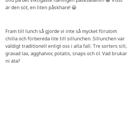
bild på det viktigaste nämligen påsksalamin 😀 Visst
är den söt, en liten påskhare! 😀
Fram till lunch så gjorde vi inte så mycket förutom
chilla och förbereda lite till sillunchen. Sillunchen var
väldigt traditionell enligt oss i alla fall. Tre sorters sill,
gravad lax, ägghalvor, potatis, snaps och öl. Vad brukar
ni äta?