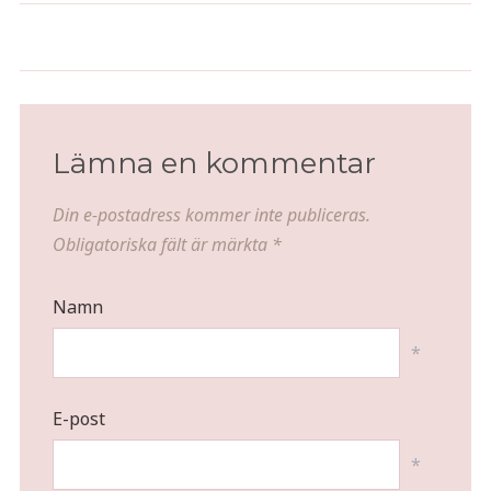
Ostig räkomelett med sparris
Påskdagen
och löjrom
Lämna en kommentar
Din e-postadress kommer inte publiceras.
Obligatoriska fält är märkta
*
Namn
*
E-post
*