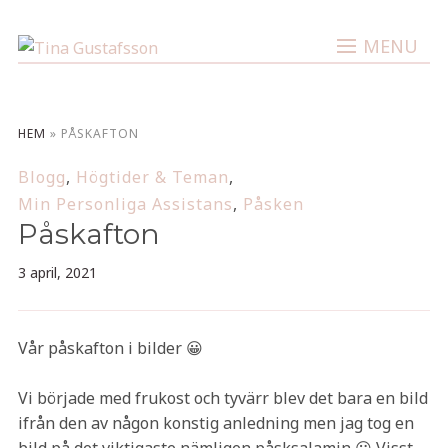
MENU
HEM
»
PÅSKAFTON
Blogg
,
Högtider & Teman
,
Min Personliga Assistans
,
Påsken
Påskafton
3 april, 2021
Vår påskafton i bilder 😀
Vi började med frukost och tyvärr blev det bara en bild
ifrån den av någon konstig anledning men jag tog en